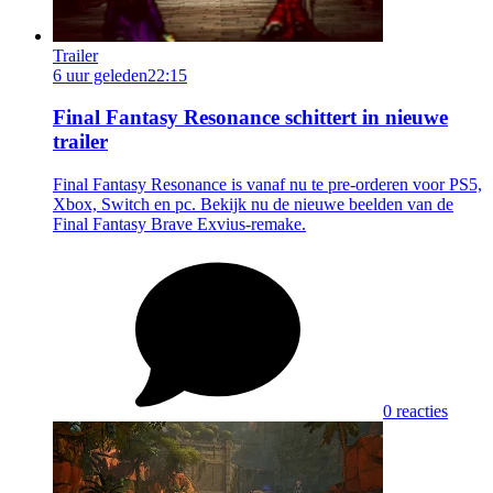
Trailer
6 uur geleden
22:15
Final Fantasy Resonance schittert in nieuwe
trailer
Final Fantasy Resonance is vanaf nu te pre-orderen voor PS5,
Xbox, Switch en pc. Bekijk nu de nieuwe beelden van de
Final Fantasy Brave Exvius-remake.
0 reacties