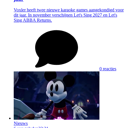
Voxler heeft twee nieuwe karaoke games aangekondigd voor
dit jaar. In november verschijnen Let's Sing 2027 en Let's
Sing ABBA Returns.
0 reacties
Nieuws