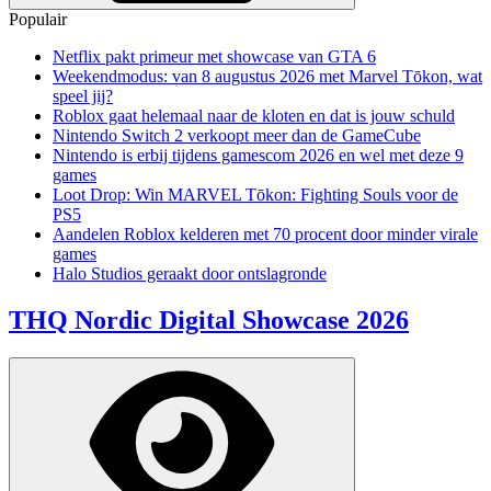
Populair
Netflix pakt primeur met showcase van GTA 6
Weekendmodus: van 8 augustus 2026 met Marvel Tōkon, wat
speel jij?
Roblox gaat helemaal naar de kloten en dat is jouw schuld
Nintendo Switch 2 verkoopt meer dan de GameCube
Nintendo is erbij tijdens gamescom 2026 en wel met deze 9
games
Loot Drop: Win MARVEL Tōkon: Fighting Souls voor de
PS5
Aandelen Roblox kelderen met 70 procent door minder virale
games
Halo Studios geraakt door ontslagronde
THQ Nordic Digital Showcase 2026