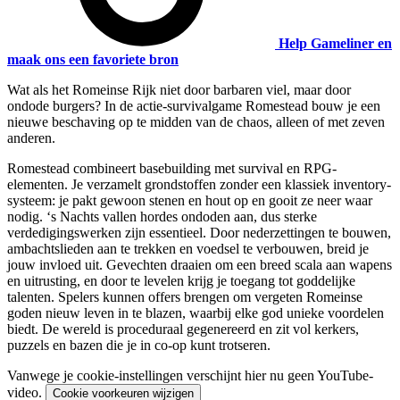
Help Gameliner en
maak ons een favoriete bron
Wat als het Romeinse Rijk niet door barbaren viel, maar door
ondode burgers? In de actie-survivalgame Romestead bouw je een
nieuwe beschaving op te midden van de chaos, alleen of met zeven
anderen.
Romestead combineert basebuilding met survival en RPG-
elementen. Je verzamelt grondstoffen zonder een klassiek inventory-
systeem: je pakt gewoon stenen en hout op en gooit ze neer waar
nodig. ‘s Nachts vallen hordes ondoden aan, dus sterke
verdedigingswerken zijn essentieel. Door nederzettingen te bouwen,
ambachtslieden aan te trekken en voedsel te verbouwen, breid je
jouw invloed uit. Gevechten draaien om een breed scala aan wapens
en uitrusting, en door te levelen krijg je toegang tot goddelijke
talenten. Spelers kunnen offers brengen om vergeten Romeinse
goden nieuw leven in te blazen, waarbij elke god unieke voordelen
biedt. De wereld is proceduraal gegenereerd en zit vol kerkers,
puzzels en bazen die je in co-op kunt trotseren.
Vanwege je cookie-instellingen verschijnt hier nu geen YouTube-
video.
Cookie voorkeuren wijzigen