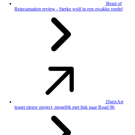
Beast of
Reincarnation review - Sterke wolf in een zwakke roedel
DigixArt
teaset nieuw project, mogelijk met link naar Road 96