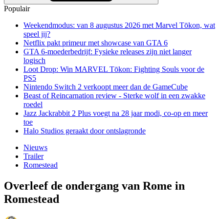
Populair
Weekendmodus: van 8 augustus 2026 met Marvel Tōkon, wat
speel jij?
Netflix pakt primeur met showcase van GTA 6
GTA 6-moederbedrijf: Fysieke releases zijn niet langer
logisch
Loot Drop: Win MARVEL Tōkon: Fighting Souls voor de
PS5
Nintendo Switch 2 verkoopt meer dan de GameCube
Beast of Reincarnation review - Sterke wolf in een zwakke
roedel
Jazz Jackrabbit 2 Plus voegt na 28 jaar modi, co-op en meer
toe
Halo Studios geraakt door ontslagronde
Nieuws
Trailer
Romestead
Overleef de ondergang van Rome in
Romestead