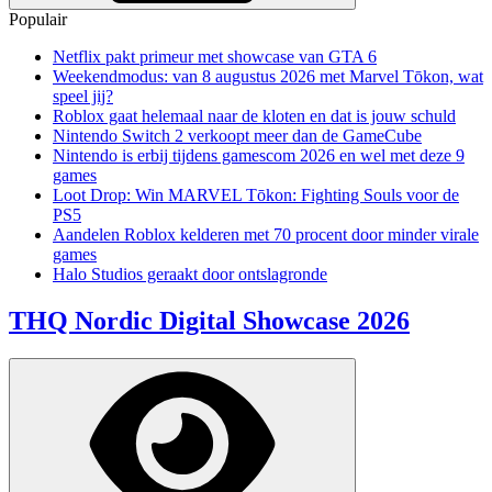
Populair
Netflix pakt primeur met showcase van GTA 6
Weekendmodus: van 8 augustus 2026 met Marvel Tōkon, wat
speel jij?
Roblox gaat helemaal naar de kloten en dat is jouw schuld
Nintendo Switch 2 verkoopt meer dan de GameCube
Nintendo is erbij tijdens gamescom 2026 en wel met deze 9
games
Loot Drop: Win MARVEL Tōkon: Fighting Souls voor de
PS5
Aandelen Roblox kelderen met 70 procent door minder virale
games
Halo Studios geraakt door ontslagronde
THQ Nordic Digital Showcase 2026