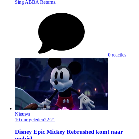
Sing ABBA Returns.
0 reacties
Nieuws
10 uur geleden
22:21
Disney Epic Mickey Rebrushed komt naar
mobiel