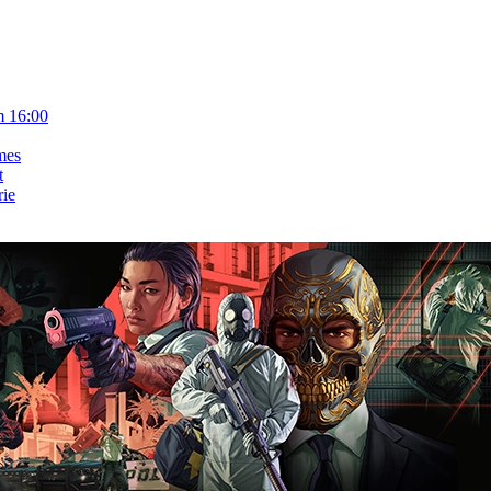
m 16:00
mes
t
rie