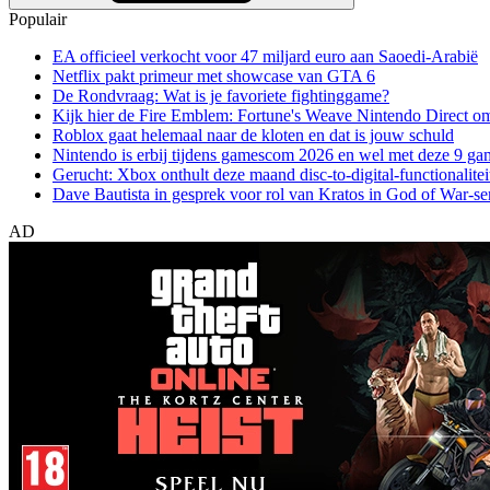
Populair
EA officieel verkocht voor 47 miljard euro aan Saoedi-Arabië
Netflix pakt primeur met showcase van GTA 6
De Rondvraag: Wat is je favoriete fightinggame?
Kijk hier de Fire Emblem: Fortune's Weave Nintendo Direct o
Roblox gaat helemaal naar de kloten en dat is jouw schuld
Nintendo is erbij tijdens gamescom 2026 en wel met deze 9 ga
Gerucht: Xbox onthult deze maand disc-to-digital-functionalitei
Dave Bautista in gesprek voor rol van Kratos in God of War-se
AD