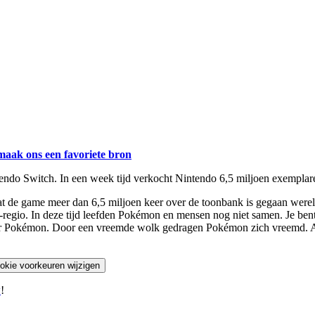
maak ons een favoriete bron
ndo Switch. In een week tijd verkocht Nintendo 6,5 miljoen exemplar
at de game meer dan 6,5 miljoen keer over de toonbank is gegaan were
ui-regio. In deze tijd leefden Pokémon en mensen nog niet samen. Je be
er Pokémon. Door een vreemde wolk gedragen Pokémon zich vreemd. Arc
okie voorkeuren wijzigen
w
!