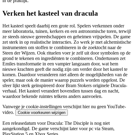
in de praktijk.
Verken het kasteel van dracula
Het kasteel speelt daarbij een grote rol. Spelers verkennen onder
meer laboratoria, tuinen, kerkers en een astronomische toren, terwijl
ze steeds nieuwe gereedschappen en geheimen vrijspelen. De game
zet sterk in op realistische interacties. Zo werk je met alchemistische
instrumenten om stoffen te combineren in de zoektocht naar de
Steen der Wijzen. Ook rituelen voer je zelf uit door symbolen op de
grond te tekenen en ingrediënten te combineren. Ondertussen zet
Emiles transformatie in een vampier langzaam door, wat hem
nieuwe krachten geeft die nodig zijn om verder door het kasteel te
komen. Daardoor veranderen niet alleen de mogelijkheden van de
speler, maar ook de manier waarop puzzels worden opgelost. De
sfeer lijkt sterk geïnspireerd door Bram Stokers originele Dracula-
verhaal. Het kasteel verandert bovendien tussen dag en nacht,
waardoor bekende ruimtes telkens anders aanvoelen.
Vanwege je cookie-instellingen verschijnt hier nu geen YouTube-
video.
Cookie voorkeuren wijzigen
Een releasedatum voor Dracula: The Disciple is nog niet
aangekondigd. De game verschijnt later voor pc via Steam,
PlayStation 5 en Xbox Series.