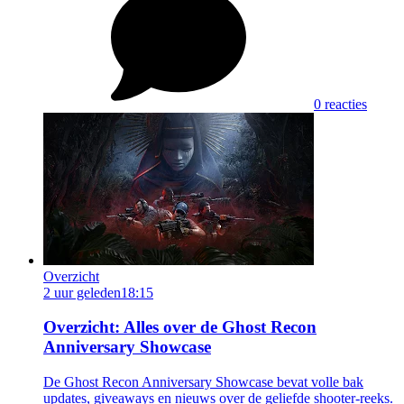
0 reacties
Overzicht
2 uur geleden
18:15
Overzicht: Alles over de Ghost Recon
Anniversary Showcase
De Ghost Recon Anniversary Showcase bevat volle bak
updates, giveaways en nieuws over de geliefde shooter-reeks.