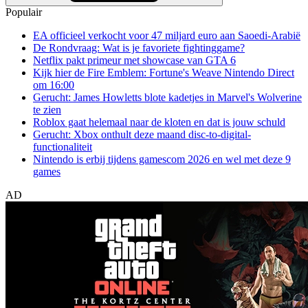
Populair
EA officieel verkocht voor 47 miljard euro aan Saoedi-Arabië
De Rondvraag: Wat is je favoriete fightinggame?
Netflix pakt primeur met showcase van GTA 6
Kijk hier de Fire Emblem: Fortune's Weave Nintendo Direct
om 16:00
Gerucht: James Howletts blote kadetjes in Marvel's Wolverine
te zien
Roblox gaat helemaal naar de kloten en dat is jouw schuld
Gerucht: Xbox onthult deze maand disc-to-digital-
functionaliteit
Nintendo is erbij tijdens gamescom 2026 en wel met deze 9
games
AD