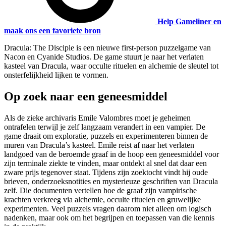
Help Gameliner en
maak ons een favoriete bron
Dracula: The Disciple is een nieuwe first-person puzzelgame van
Nacon en Cyanide Studios. De game stuurt je naar het verlaten
kasteel van Dracula, waar occulte rituelen en alchemie de sleutel tot
onsterfelijkheid lijken te vormen.
Op zoek naar een geneesmiddel
Als de zieke archivaris Emile Valombres moet je geheimen
ontrafelen terwijl je zelf langzaam verandert in een vampier. De
game draait om exploratie, puzzels en experimenteren binnen de
muren van Dracula’s kasteel. Emile reist af naar het verlaten
landgoed van de beroemde graaf in de hoop een geneesmiddel voor
zijn terminale ziekte te vinden, maar ontdekt al snel dat daar een
zware prijs tegenover staat. Tijdens zijn zoektocht vindt hij oude
brieven, onderzoeksnotities en mysterieuze geschriften van Dracula
zelf. Die documenten vertellen hoe de graaf zijn vampirische
krachten verkreeg via alchemie, occulte rituelen en gruwelijke
experimenten. Veel puzzels vragen daarom niet alleen om logisch
nadenken, maar ook om het begrijpen en toepassen van die kennis