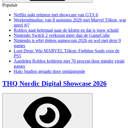
Populair
Netflix pakt primeur met showcase van GTA 6
Weekendmodus: van 8 augustus 2026 met Marvel Tōkon, wat
speel jij?
Roblox gaat helemaal naar de kloten en dat is jouw schuld
Nintendo Switch 2 verkoopt meer dan de GameCube
Nintendo is erbij tijdens gamescom 2026 en wel met deze 9
games
Loot Drop: Win MARVEL Tōkon: Fighting Souls voor de
PS5
Aandelen Roblox kelderen met 70 procent door minder virale
games
Halo Studios geraakt door ontslagronde
THQ Nordic Digital Showcase 2026