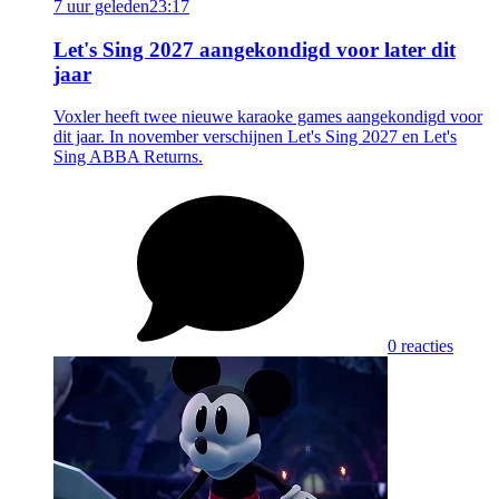
7 uur geleden
23:17
Let's Sing 2027 aangekondigd voor later dit
jaar
Voxler heeft twee nieuwe karaoke games aangekondigd voor
dit jaar. In november verschijnen Let's Sing 2027 en Let's
Sing ABBA Returns.
0 reacties