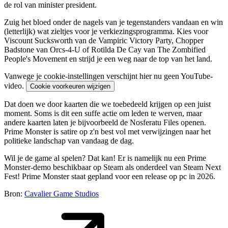
de rol van minister president.
Zuig het bloed onder de nagels van je tegenstanders vandaan en win
(letterlijk) wat zieltjes voor je verkiezingsprogramma. Kies voor
Viscount Sucksworth van de Vampiric Victory Party, Chopper
Badstone van Orcs-4-U of Rotilda De Cay van The Zombified
People's Movement en strijd je een weg naar de top van het land.
Vanwege je cookie-instellingen verschijnt hier nu geen YouTube-
video.
Cookie voorkeuren wijzigen
Dat doen we door kaarten die we toebedeeld krijgen op een juist
moment. Soms is dit een suffe actie om leden te werven, maar
andere kaarten laten je bijvoorbeeld de Nosferatu Files openen.
Prime Monster is satire op z'n best vol met verwijzingen naar het
politieke landschap van vandaag de dag.
Wil je de game al spelen? Dat kan! Er is namelijk nu een Prime
Monster-demo beschikbaar op Steam als onderdeel van Steam Next
Fest! Prime Monster staat gepland voor een release op pc in 2026.
Bron:
Cavalier Game Studios