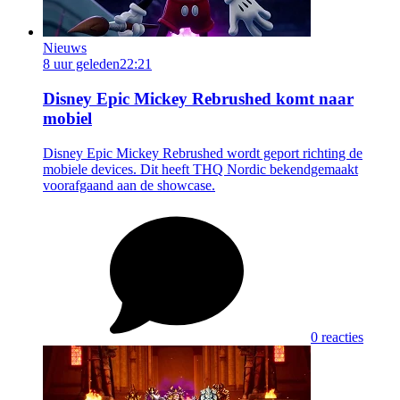
Nieuws
8 uur geleden
22:21
Disney Epic Mickey Rebrushed komt naar
mobiel
Disney Epic Mickey Rebrushed wordt geport richting de
mobiele devices. Dit heeft THQ Nordic bekendgemaakt
voorafgaand aan de showcase.
0 reacties