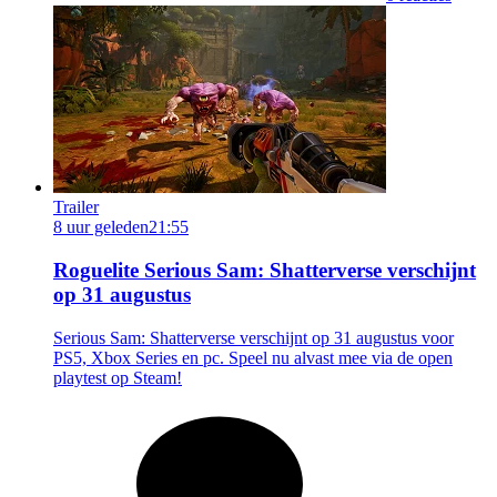
Trailer
8 uur geleden
21:55
Roguelite Serious Sam: Shatterverse verschijnt
op 31 augustus
Serious Sam: Shatterverse verschijnt op 31 augustus voor
PS5, Xbox Series en pc. Speel nu alvast mee via de open
playtest op Steam!