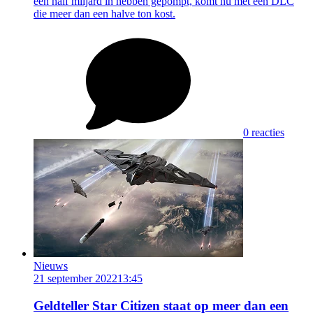
een half miljard in hebben gepompt, komt nu met een DLC
die meer dan een halve ton kost.
0 reacties
Nieuws
21 september 2022
13:45
Geldteller Star Citizen staat op meer dan een