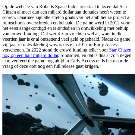
Op de website van Roberts Space Industries staat te lezen dat Star
Citizen al meer dan een miljard dollar aan donaties heeft weten te
scoren. Daarmee zijn alle stretch goals van het ambitieuze project al
ruimschoots overschreden en behaald. De game werd in 2012 voor
het eerst aangekondigd en is sindsdien in ontwikkeling met behulp
van crowd funding. Dat werpt zijn vruchten wel af, want in die
veertien jaar is er al ontzettend veel geld opgehaald. Nadat de game
vijf jaar in ontwikkeling was, is deze in 2017 in Early Access
verschenen. In 2022 stond de crowd funding teller voor
Star Citizen
nog op een half miljard dollar
. Sindsdien, en dat is dus al zo'n negen
jaar, verkeert die game nog altijd in Early Access en is het maar de
vraag of deze ooit nog een full release gaat krijgen.