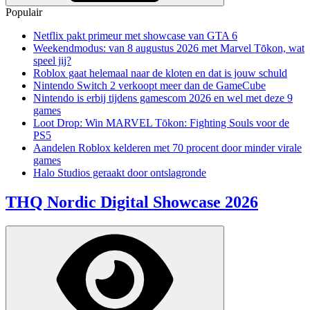
Populair
Netflix pakt primeur met showcase van GTA 6
Weekendmodus: van 8 augustus 2026 met Marvel Tōkon, wat
speel jij?
Roblox gaat helemaal naar de kloten en dat is jouw schuld
Nintendo Switch 2 verkoopt meer dan de GameCube
Nintendo is erbij tijdens gamescom 2026 en wel met deze 9
games
Loot Drop: Win MARVEL Tōkon: Fighting Souls voor de
PS5
Aandelen Roblox kelderen met 70 procent door minder virale
games
Halo Studios geraakt door ontslagronde
THQ Nordic Digital Showcase 2026