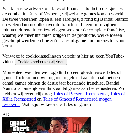
Van klassieke artwork uit Tales of Phantasia tot het redesignen van
de combat in Tales of Vesperia, vrijwel alle games komen voorbij.
De twee veteranen lopen al een aardige tijd rond bij Bandai Namco
en weten dan ook alles over de franchise. In een ruim vijftien
minuten durend interview vliegen we door de complete franchise,
waarbij we meer inzichten krijgen in de productie, welke ideeën
geschrapt werden en hoe zo’n Tales of-game nou precies tot stand
komt.
Vanwege je cookie-instellingen verschijnt hier nu geen YouTube-
video.
Cookie voorkeuren wijzigen
Momenteel wachten we nog altijd op een gloednieuwe Tales of-
game. Toch kunnen we nog met regelmaat aan de haal met een
aantal games binnen de dertig jaar bestaande franchise. Bandai
Namco is namelijk een flink aantal games aan het remasteren. Zo
hebben wij recentelijk nog
Tales of Berseria Remastered
,
Tales of
Xillia Remastered
en
Tales of Graces f Remastered mogen
reviewen
. Wat is jouw favoriete Tales of-game?
AD