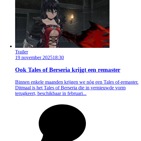
Trailer
19 november 2025
18:30
Ook Tales of Berseria krijgt een remaster
Binnen enkele maanden krijgen we nóg een Tales of-remaster.
Ditmaal is het Tales of Berseria die in vernieuwde vorm
terugkeert, beschikbaar in februari...