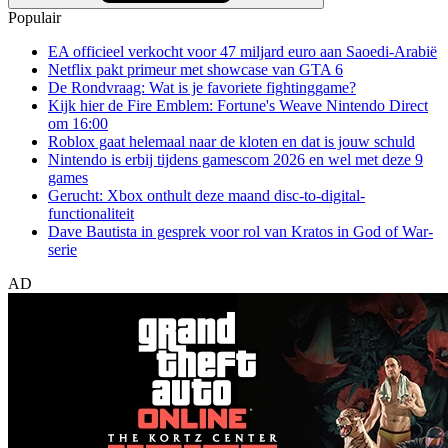
Populair
EA officieel verkocht voor 47 miljard euro aan Saoedi-Arabië
Netflix pakt primeur met showcase van GTA 6
De Rondvraag: Wat is je favoriete fightinggame?
Kijk hier de Fire Emblem: Fortune's Weave Nintendo Direct
om 16:00
Roblox gaat helemaal naar de kloten en dat is jouw schuld
Nintendo is erbij tijdens gamescom 2026 en wel met deze 9
games
Gerucht: Xbox onthult deze maand disc-to-digital-
functionaliteit
Dave Bautista in gesprek voor rol van Kratos in God of War-
serie
AD