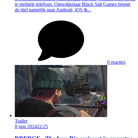
je mobiele telefoon. Ontwikkelaar Black Salt Games brengt
de titel namelijk naar Android, iOS &...
0 reacties
Trailer
8 juni 2024
22:25