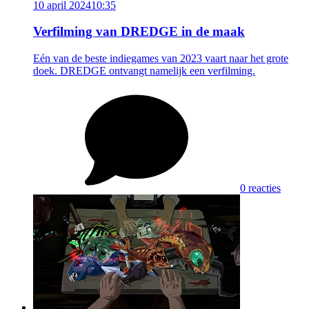
10 april 2024
10:35
Verfilming van DREDGE in de maak
Eén van de beste indiegames van 2023 vaart naar het grote
doek. DREDGE ontvangt namelijk een verfilming.
0 reacties