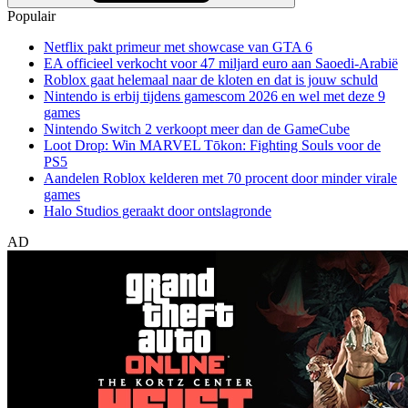
Populair
Netflix pakt primeur met showcase van GTA 6
EA officieel verkocht voor 47 miljard euro aan Saoedi-Arabië
Roblox gaat helemaal naar de kloten en dat is jouw schuld
Nintendo is erbij tijdens gamescom 2026 en wel met deze 9
games
Nintendo Switch 2 verkoopt meer dan de GameCube
Loot Drop: Win MARVEL Tōkon: Fighting Souls voor de
PS5
Aandelen Roblox kelderen met 70 procent door minder virale
games
Halo Studios geraakt door ontslagronde
AD