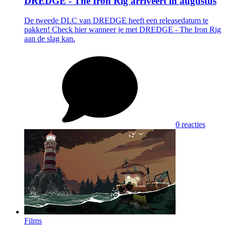
DREDGE - The Iron Rig arriveert in augustus
De tweede DLC van DREDGE heeft een releasedatum te
pakken! Check hier wanneer je met DREDGE - The Iron Rig
aan de slag kan.
0 reacties
Films