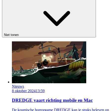
Niet tonen
Nieuws
8 oktober 2024
13:59
DREDGE vaart richting mobile en Mac
De kosmische horrorgame DREDGE kan je straks beleven op