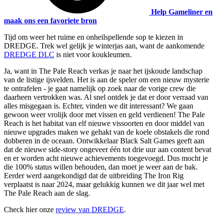
Help Gameliner en
maak ons een favoriete bron
Tijd om weer het ruime en onheilspellende sop te kiezen in
DREDGE. Trek wel gelijk je winterjas aan, want de aankomende
DREDGE DLC
is niet voor koukleumen.
Ja, want in The Pale Reach verkas je naar het ijskoude landschap
van de listige ijsvelden. Het is aan de speler om een nieuw mysterie
te ontrafelen - je gaat namelijk op zoek naar de vorige crew die
daarheen vertrokken was. Al snel ontdek je dat er door verraad van
alles misgegaan is. Echter, vinden we dit interessant? We gaan
gewoon weer vrolijk door met vissen en geld verdienen! The Pale
Reach is het habitat van elf nieuwe vissoorten en door middel van
nieuwe upgrades maken we gehakt van de koele obstakels die rond
dobberen in de oceaan. Ontwikkelaar Black Salt Games geeft aan
dat de nieuwe side-story ongeveer één tot drie uur aan content bevat
en er worden acht nieuwe achievements toegevoegd. Dus mocht je
die 100% status willen behouden, dan moet je weer aan de bak.
Eerder werd aangekondigd dat de uitbreiding The Iron Rig
verplaatst is naar 2024, maar gelukkig kunnen we dit jaar wel met
The Pale Reach aan de slag.
Check hier onze
review van DREDGE
.