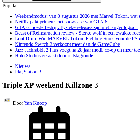
Populair
Weekendmodus: van 8 augustus 2026 met Marvel Tōkon, wat sp
Netflix pakt primeur met showcase van GTA 6
GTA 6-moederbedrijf: Fysieke releases zijn niet langer logisch
Beast of Reincarnation review - Sterke wolf in een zwakke roe
Loot Drop: Win MARVEL Tōkon: Fighting Souls voor de PS5
Nintendo Switch 2 verkoopt meer dan de GameCube
Jazz Jackrabbit 2 Plus voegt na 28 jaar modi, co-op en meer toe
Halo Studios geraakt door ontslagronde
Nieuws
PlayStation 3
Triple XP weekend Killzone 3
Door
Yan Knoop