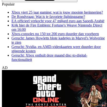
Populair
Xbox viert 25 jaar gaming: wat is jouw mooiste herinnering?
De Rondvraag: Wat is je favoriete fightinggame?
EA officieel verkocht voor 47 miljard euro aan Saoedi-Arabië
Kijk hier de Fire Emblem: Fortune's Weave Nintendo Direct
om 16:00
Xbox-consoles nu 150 tot 200 euro duurder dan voorheen
Gerucht: James Howletts blote kadetjes in Marvel's Wolverine
te zien
Gerucht: Nvidia- en AMD-videokaarten weer duurder door
stijgende kosten
Gerucht: Xbox onthult deze maand disc-to-digital-
functionaliteit
AD