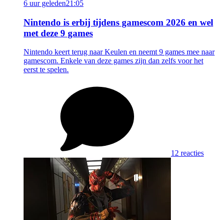
6 uur geleden
21:05
Nintendo is erbij tijdens gamescom 2026 en wel
met deze 9 games
Nintendo keert terug naar Keulen en neemt 9 games mee naar
gamescom. Enkele van deze games zijn dan zelfs voor het
eerst te spelen.
12 reacties