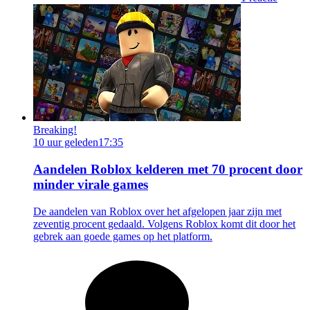
Breaking!
10 uur geleden
17:35
Aandelen Roblox kelderen met 70 procent door
minder virale games
De aandelen van Roblox over het afgelopen jaar zijn met
zeventig procent gedaald. Volgens Roblox komt dit door het
gebrek aan goede games op het platform.