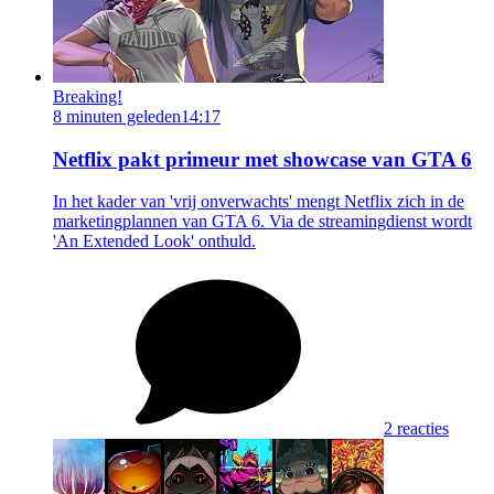
Breaking!
8 minuten geleden
14:17
Netflix pakt primeur met showcase van GTA 6
In het kader van 'vrij onverwachts' mengt Netflix zich in de
marketingplannen van GTA 6. Via de streamingdienst wordt
'An Extended Look' onthuld.
2 reacties