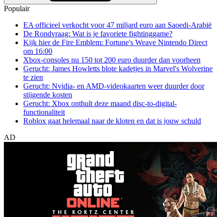
Populair
EA officieel verkocht voor 47 miljard euro aan Saoedi-Arabië
De Rondvraag: Wat is je favoriete fightinggame?
Kijk hier de Fire Emblem: Fortune's Weave Nintendo Direct
om 16:00
Xbox-consoles nu 150 tot 200 euro duurder dan voorheen
Gerucht: James Howletts blote kadetjes in Marvel's Wolverine
te zien
Gerucht: Nvidia- en AMD-videokaarten weer duurder door
stijgende kosten
Gerucht: Xbox onthult deze maand disc-to-digital-
functionaliteit
Roblox gaat helemaal naar de kloten en dat is jouw schuld
AD