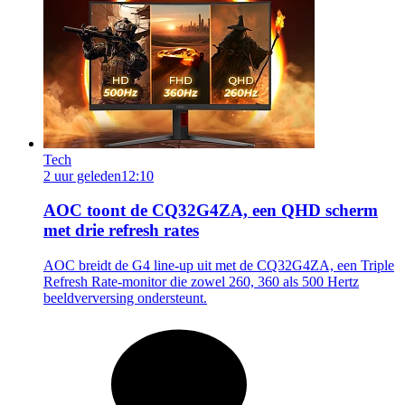
Tech
2 uur geleden
12:10
AOC toont de CQ32G4ZA, een QHD scherm
met drie refresh rates
AOC breidt de G4 line-up uit met de CQ32G4ZA, een Triple
Refresh Rate-monitor die zowel 260, 360 als 500 Hertz
beeldverversing ondersteunt.