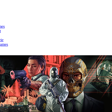
mes
t
rie
games