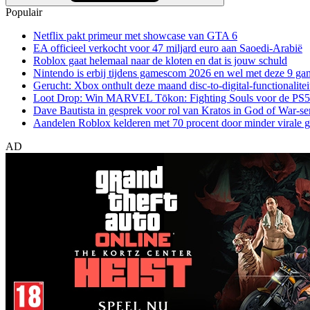
Populair
Netflix pakt primeur met showcase van GTA 6
EA officieel verkocht voor 47 miljard euro aan Saoedi-Arabië
Roblox gaat helemaal naar de kloten en dat is jouw schuld
Nintendo is erbij tijdens gamescom 2026 en wel met deze 9 ga
Gerucht: Xbox onthult deze maand disc-to-digital-functionalitei
Loot Drop: Win MARVEL Tōkon: Fighting Souls voor de PS5
Dave Bautista in gesprek voor rol van Kratos in God of War-se
Aandelen Roblox kelderen met 70 procent door minder virale 
AD