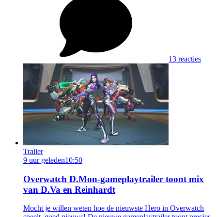
13 reacties
Trailer
9 uur geleden
10:50
Overwatch D.Mon-gameplaytrailer toont mix
van D.Va en Reinhardt
Mocht je willen weten hoe de nieuwste Hero in Overwatch
speelt, goed nieuws! De nieuwe gameplaytrailer toont precies