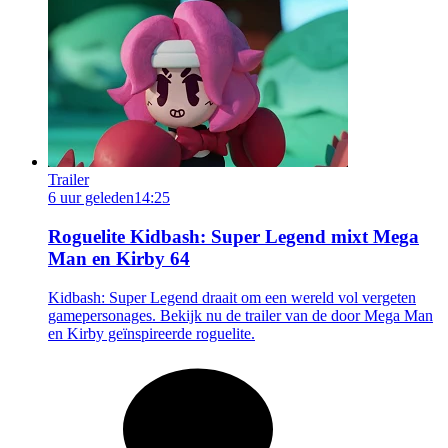
Trailer
6 uur geleden
14:25
Roguelite Kidbash: Super Legend mixt Mega
Man en Kirby 64
Kidbash: Super Legend draait om een wereld vol vergeten
gamepersonages. Bekijk nu de trailer van de door Mega Man
en Kirby geïnspireerde roguelite.