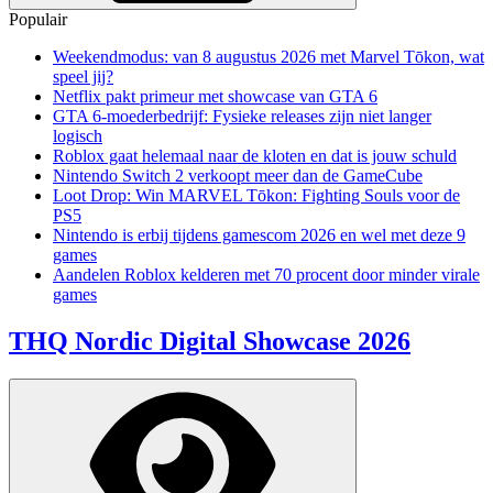
Populair
Weekendmodus: van 8 augustus 2026 met Marvel Tōkon, wat
speel jij?
Netflix pakt primeur met showcase van GTA 6
GTA 6-moederbedrijf: Fysieke releases zijn niet langer
logisch
Roblox gaat helemaal naar de kloten en dat is jouw schuld
Nintendo Switch 2 verkoopt meer dan de GameCube
Loot Drop: Win MARVEL Tōkon: Fighting Souls voor de
PS5
Nintendo is erbij tijdens gamescom 2026 en wel met deze 9
games
Aandelen Roblox kelderen met 70 procent door minder virale
games
THQ Nordic Digital Showcase 2026