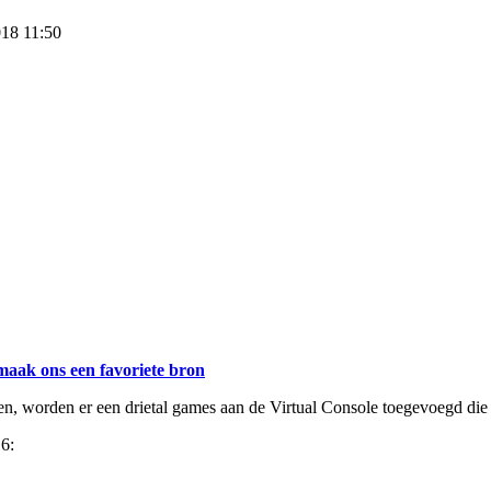
018 11:50
maak ons een favoriete bron
gen, worden er een drietal games aan de Virtual Console toegevoegd die
6: