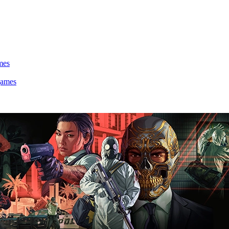
mes
games