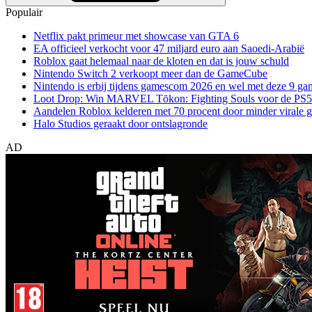
Populair
Netflix pakt primeur met showcase van GTA 6
EA officieel verkocht voor 47 miljard euro aan Saoedi-Arabië
Roblox gaat helemaal naar de kloten en dat is jouw schuld
Nintendo Switch 2 verkoopt meer dan de GameCube
Nintendo is erbij tijdens gamescom 2026 en wel met deze 9 ga
Loot Drop: Win MARVEL Tōkon: Fighting Souls voor de PS5
Aandelen Roblox kelderen met 70 procent door minder virale 
Halo Studios geraakt door ontslagronde
AD