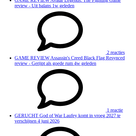
GAME REVIEW
Avatar Legends: The Fighting Game
review - Uit balans
1w geleden
2 reacties
GAME REVIEW
Assassin's Creed Black Flag Resynced
review - Gerijpt als goede rum
4w geleden
1 reactie
GERUCHT
God of War Laufey komt in vroeg 2027 te
verschijnen
4 juni 2026