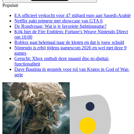
Populair
EA officieel verkocht voor 47 miljard euro aan Saoedi-Arabië
Netflix pakt primeur met showcase van GTA 6
De Rondvraag: Wat is je favoriete fightinggame?
Kijk hier de Fire Emblem: Fortune's Weave Nintendo Direct
om 16:00
Roblox gaat helemaal naar de kloten en dat is jouw schuld
Nintendo is erbij tijdens gamescom 2026 en wel met deze 9
games
Gerucht: Xbox onthult deze maand disc-to-digital-
functionaliteit
Dave Bautista in gesprek voor rol van Kratos in God of War-
serie