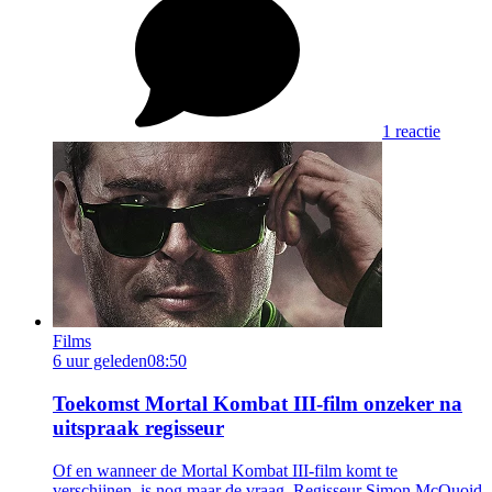
1 reactie
Films
6 uur geleden
08:50
Toekomst Mortal Kombat III-film onzeker na
uitspraak regisseur
Of en wanneer de Mortal Kombat III-film komt te
verschijnen, is nog maar de vraag. Regisseur Simon McQuoid