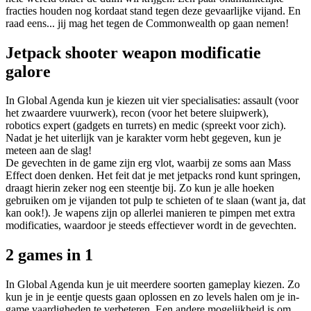
fracties houden nog kordaat stand tegen deze gevaarlijke vijand. En
raad eens... jij mag het tegen de Commonwealth op gaan nemen!
Jetpack shooter weapon modificatie
galore
In Global Agenda kun je kiezen uit vier specialisaties: assault (voor
het zwaardere vuurwerk), recon (voor het betere sluipwerk),
robotics expert (gadgets en turrets) en medic (spreekt voor zich).
Nadat je het uiterlijk van je karakter vorm hebt gegeven, kun je
meteen aan de slag!
De gevechten in de game zijn erg vlot, waarbij ze soms aan Mass
Effect doen denken. Het feit dat je met jetpacks rond kunt springen,
draagt hierin zeker nog een steentje bij. Zo kun je alle hoeken
gebruiken om je vijanden tot pulp te schieten of te slaan (want ja, dat
kan ook!). Je wapens zijn op allerlei manieren te pimpen met extra
modificaties, waardoor je steeds effectiever wordt in de gevechten.
2 games in 1
In Global Agenda kun je uit meerdere soorten gameplay kiezen. Zo
kun je in je eentje quests gaan oplossen en zo levels halen om je in-
game vaardigheden te verbeteren. Een andere mogelijkheid is om