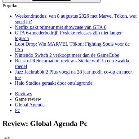
Populair
Weekendmodus: van 8 augustus 2026 met Marvel Tōkon, wat
speel jij?
Netflix pakt primeur met showcase van GTA 6
GTA 6-moederbedrijf: Fysieke releases zijn niet langer
logisch
Loot Drop: Win MARVEL Tōkon: Fighting Souls voor de
PS5
Nintendo Switch 2 verkoopt meer dan de GameCube
Beast of Reincarnation review - Sterke wolf in een zwakke
roedel
Jazz Jackrabbit 2 Plus voegt na 28 jaar modi, co-op en meer
toe
Halo Studios geraakt door ontslagronde
Reviews
Game review
Global Agenda
Pc
Review: Global Agenda Pc