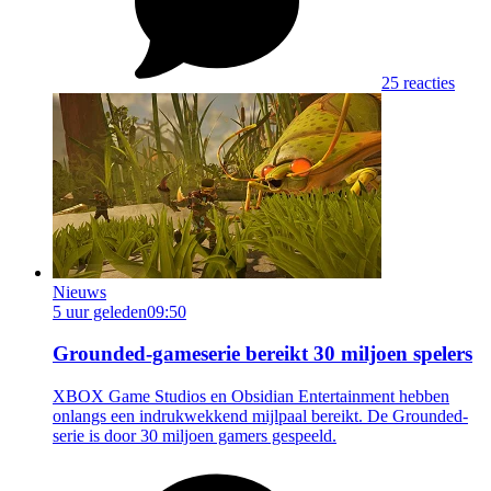
25 reacties
Nieuws
5 uur geleden
09:50
Grounded-gameserie bereikt 30 miljoen spelers
XBOX Game Studios en Obsidian Entertainment hebben
onlangs een indrukwekkend mijlpaal bereikt. De Grounded-
serie is door 30 miljoen gamers gespeeld.