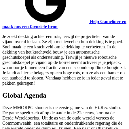
Help Gameliner en
maak ons een favoriete bron
Je zoekt dekking achter een rots, terwijl de projectielen van de
vijand overal inslaan. Ze zijn met teveel en hun dekking is te goed.
Snel maak je een krachtveld om je dekking te verbeteren. In de
dekking van het krachtveld bouw je een automatische
geschutskoepel als ondersteuning. Terwijl je nieuwe robotische
geschutskoepel je vijand op de korrel neemt activeer je je jetpack,
waardoor je binnen een fractie van een seconde op flinke hoogte zit.
Je landt achter je belagers op een hoge rots, om ze als een hamer op
een aanbeeld te slopen. Vandaag hebben ze je in ieder geval niet te
pakken gekregen!
Global Agenda
Deze MMORPG shooter is de eerste game van de Hi-Rez studio.
De game speelt zich af op de aarde in de 22e eeuw, kort na de
Derde Wereldoorlog. Uit de as van de oude wereld verrees de
Commonwealth, een totalitaire en onderdrukkende regering die de
hele wereld onder de duim wil krijgen. Een paar onafhankelijke