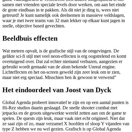
samen met vrienden speciale levels door werken, om aan het einde
de grote eindbaas in te pakken. Als dit niet je ding is, wees niet
getreurd! Je kunt namelijk ook deelnemen in massieve veldslagen,
waar je met twee teams van 32 man lekker op elkaar kunt jagen in
snelle, objective based gevechten.
Beeldbuis effecten
Wat meteen opvalt, is de grafische stijl van de omgevingen. De
gelikte sci-fi stijl met veel neon-effecten is erg oogstrelend en komt
overtuigend over. Dat zal echter niemand verbazen, aangezien er
gebruikt wordt gemaakt van de alom bekende Unreal engine.
Lichteffecten en het on-screen geweld zijn zeer leuk om te zien,
maar niet erg speciaal. Misschien ben ik gewoon te verwend"
Het eindoordeel van Joost van Dyck
Global Agenda probeert innovatief te zijn en op een aantal punten is
Hi-Rez studios daarin geslaagd. De snelle shooter combat met
jetpacks en de groots uitgewerkte wereld zetten aan om de game te
spelen. De quests zijn leuk, maar vaak niet echt origineel. Niet dat
ze saai zijn of zo, maar verzamel X hoofden of sloop Y vijanden van
type Z hebben we nu wel gezien. Grafisch is op Global Agenda