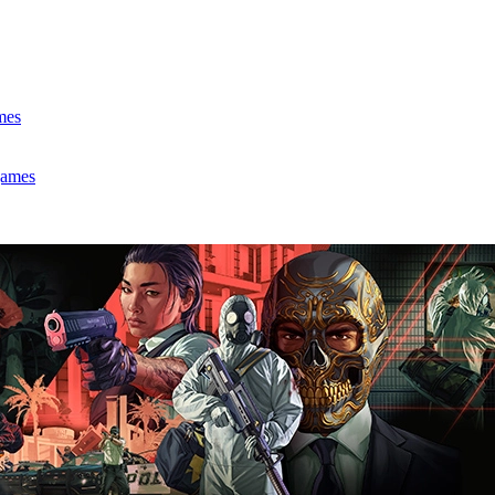
mes
games