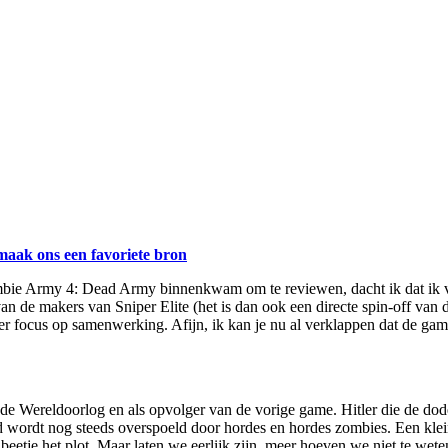
maak ons een favoriete bron
en Zombie Army 4: Dead Army binnenkwam om te reviewen, dacht ik dat 
n de makers van Sniper Elite (het is dan ook een directe spin-off van 
er focus op samenwerking. Afijn, ik kan je nu al verklappen dat de game
e Wereldoorlog en als opvolger van de vorige game. Hitler die de dode
ld wordt nog steeds overspoeld door hordes en hordes zombies. Een kle
beetje het plot. Maar laten we eerlijk zijn, meer hoeven we niet te wete