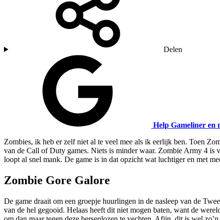
Delen
Help Gameliner en 
Zombies, ik heb er zelf niet al te veel mee als ik eerlijk ben. To
van de Call of Duty games. Niets is minder waar. Zombie Army 4 is va
loopt al snel mank. De game is in dat opzicht wat luchtiger en met me
Zombie Gore Galore
De game draait om een groepje huurlingen in de nasleep van de Tweed
van de hel gegooid. Helaas heeft dit niet mogen baten, want de were
om dan maar tegen deze hersenlozen te vechten. Afijn, dit is wel zo’n 