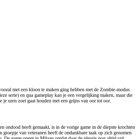
ik vooral met een kloon te maken ging hebben met de Zombie-modus
deze serie) en qua gameplay kan je een vergelijking maken, maar die
 je uren zoet gaat houden met een grijns van oor tot oor.
n ondood heeft gemaakt, is in de vorige game in de diepste krochten
in groepje van veteranen heeft de ondankbare taak op zich genomen
n. De game opent in Milaan omdat daar de pleuris nog altijd vrij