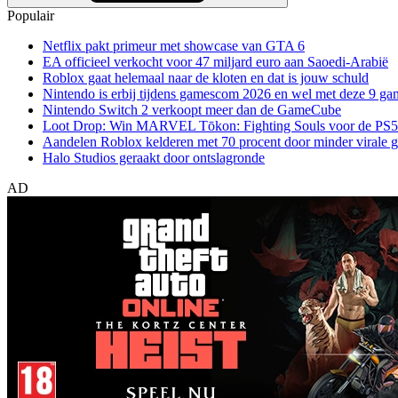
Populair
Netflix pakt primeur met showcase van GTA 6
EA officieel verkocht voor 47 miljard euro aan Saoedi-Arabië
Roblox gaat helemaal naar de kloten en dat is jouw schuld
Nintendo is erbij tijdens gamescom 2026 en wel met deze 9 ga
Nintendo Switch 2 verkoopt meer dan de GameCube
Loot Drop: Win MARVEL Tōkon: Fighting Souls voor de PS5
Aandelen Roblox kelderen met 70 procent door minder virale 
Halo Studios geraakt door ontslagronde
AD