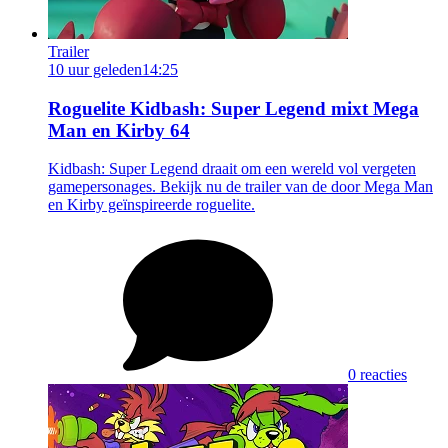
Trailer
10 uur geleden
14:25
Roguelite Kidbash: Super Legend mixt Mega
Man en Kirby 64
Kidbash: Super Legend draait om een wereld vol vergeten
gamepersonages. Bekijk nu de trailer van de door Mega Man
en Kirby geïnspireerde roguelite.
0 reacties