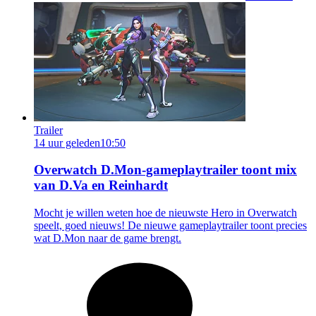
Trailer
14 uur geleden
10:50
Overwatch D.Mon-gameplaytrailer toont mix
van D.Va en Reinhardt
Mocht je willen weten hoe de nieuwste Hero in Overwatch
speelt, goed nieuws! De nieuwe gameplaytrailer toont precies
wat D.Mon naar de game brengt.