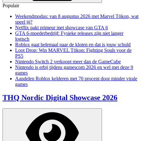
Populair
Weekendmodus: van 8 augustus 2026 met Marvel Tōkon, wat
speel jij?
Netflix pakt primeur met showcase van GTA 6
GTA 6-moederbedrijf: Fysieke releases zijn niet langer
logisch
Roblox gaat helemaal naar de kloten en dat is jouw schuld
Loot Drop: Win MARVEL Tōkon: Fighting Souls voor de
PS5
Nintendo Switch 2 verkoopt meer dan de GameCube
Nintendo is erbij tijdens gamescom 2026 en wel met deze 9
games
Aandelen Roblox kelderen met 70 procent door minder virale
games
THQ Nordic Digital Showcase 2026