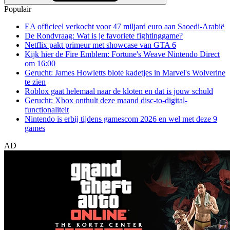
Populair
EA officieel verkocht voor 47 miljard euro aan Saoedi-Arabië
De Rondvraag: Wat is je favoriete fightinggame?
Netflix pakt primeur met showcase van GTA 6
Kijk hier de Fire Emblem: Fortune's Weave Nintendo Direct
om 16:00
Gerucht: James Howletts blote kadetjes in Marvel's Wolverine
te zien
Roblox gaat helemaal naar de kloten en dat is jouw schuld
Gerucht: Xbox onthult deze maand disc-to-digital-
functionaliteit
Nintendo is erbij tijdens gamescom 2026 en wel met deze 9
games
AD