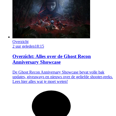
Overzicht
2 uur geleden
18:15
Overzicht: Alles over de Ghost Recon
Anniversary Showcase
De Ghost Recon Anniversary Showcase bevat volle bak
updates, giveaways en nieuws over de geliefde shooter-reeks.
Lees hier alles wat je moet weten!