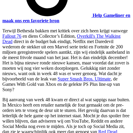
Help Gameliner en
maak ons een favoriete bron
Terwijl Bethesda bakken met kritiek over zich heen krijgt vanwege
Fallout 76
en diens Collector’s Edition,
Overkill's The Walking
Dead
direct in de budget bak eindigt, Netflix met Daredevil
wederom de stekker uit een Marvel serie trekt en Fortnite de 200
miljoen geregistreerde spelers aantikt, zijn wij eindelijk aanbeland in
de meest frivole maand van het jaar. Het is dan eindelijk december!
Het is bijna nieuwe ronde nieuwe kansen, maar voordat dat zover is
moeten wij nog vier weken doorploegen. Gelukkig niet zonder
nieuws, want ook in week 48 was er weer genoeg. Wat dacht je
bijvoorbeeld van de leak van
Super Smash Bros. Ultimate
, de
Games With Gold van Xbox en de gelekte PS Plus line-up van
Sony?
Bij aanvang van week 48 kwam er direct al wat sappigs naar buiten.
In Mexico heeft een retailer namelijk de fout gemaakt om de pre-
orders iets te vroeg de deur uit te sturen. Het gevolg daarvan is dat
letterlijk de hele game op het internet staat. Mocht je dus spoiler free
willen blijven, dan adviseren wij om YouTube, Reddit en andere
Social Media nog even te mijden. Als je toch op Social Media zit,
dan zie je waarschijnlijk ook meer dan genoeg van
Red Dead