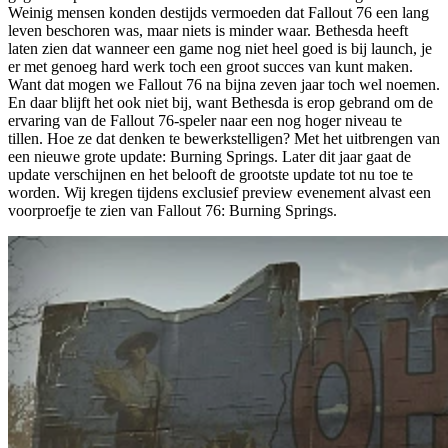
Weinig mensen konden destijds vermoeden dat Fallout 76 een lang
leven beschoren was, maar niets is minder waar. Bethesda heeft
laten zien dat wanneer een game nog niet heel goed is bij launch, je
er met genoeg hard werk toch een groot succes van kunt maken.
Want dat mogen we Fallout 76 na bijna zeven jaar toch wel noemen.
En daar blijft het ook niet bij, want Bethesda is erop gebrand om de
ervaring van de Fallout 76-speler naar een nog hoger niveau te
tillen. Hoe ze dat denken te bewerkstelligen? Met het uitbrengen van
een nieuwe grote update: Burning Springs. Later dit jaar gaat de
update verschijnen en het belooft de grootste update tot nu toe te
worden. Wij kregen tijdens exclusief preview evenement alvast een
voorproefje te zien van Fallout 76: Burning Springs.