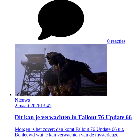
0 reacties
Nieuws
2 maart 2026
13:45
Dit kan je verwachten in Fallout 76 Update 66
Morgen is het zover: dan komt Fallout 76 Update 66 uit.
Benieuwd wat je kan verwachten van de mysterieuze