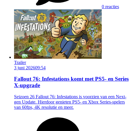
0 reacties
Trailer
3 juni 2026
09:54
Fallout 76: Infestations komt met PS5- en Series
X-upgrade
Seizoen 26 Fallout 76: Infestations is voorzien van een Next-
gen Update. Hierdoor genieten PS5- en Xbox Series-spelers
van 60fps, 4K resolutie en meer.