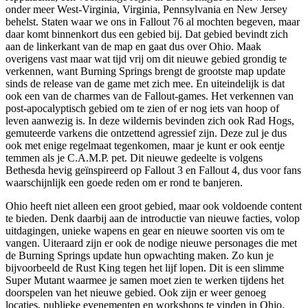
onder meer West-Virginia, Virginia, Pennsylvania en New Jersey
behelst. Staten waar we ons in Fallout 76 al mochten begeven, maar
daar komt binnenkort dus een gebied bij. Dat gebied bevindt zich
aan de linkerkant van de map en gaat dus over Ohio. Maak
overigens vast maar wat tijd vrij om dit nieuwe gebied grondig te
verkennen, want Burning Springs brengt de grootste map update
sinds de release van de game met zich mee. En uiteindelijk is dat
ook een van de charmes van de Fallout-games. Het verkennen van
post-apocalyptisch gebied om te zien of er nog iets van hoop of
leven aanwezig is. In deze wildernis bevinden zich ook Rad Hogs,
gemuteerde varkens die ontzettend agressief zijn. Deze zul je dus
ook met enige regelmaat tegenkomen, maar je kunt er ook eentje
temmen als je C.A.M.P. pet. Dit nieuwe gedeelte is volgens
Bethesda hevig geïnspireerd op Fallout 3 en Fallout 4, dus voor fans
waarschijnlijk een goede reden om er rond te banjeren.
Ohio heeft niet alleen een groot gebied, maar ook voldoende content
te bieden. Denk daarbij aan de introductie van nieuwe facties, volop
uitdagingen, unieke wapens en gear en nieuwe soorten vis om te
vangen. Uiteraard zijn er ook de nodige nieuwe personages die met
de Burning Springs update hun opwachting maken. Zo kun je
bijvoorbeeld de Rust King tegen het lijf lopen. Dit is een slimme
Super Mutant waarmee je samen moet zien te werken tijdens het
doorspelen van het nieuwe gebied. Ook zijn er weer genoeg
locaties, publieke evenementen en workshops te vinden in Ohio.