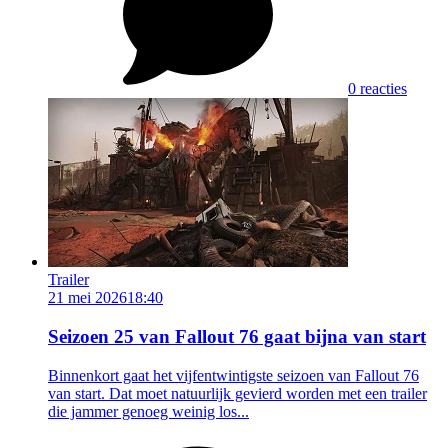
0 reacties
Trailer
21 mei 2026
18:40
Seizoen 25 van Fallout 76 gaat bijna van start
Binnenkort gaat het vijfentwintigste seizoen van Fallout 76
van start. Dat moet natuurlijk gevierd worden met een trailer
die jammer genoeg weinig los...