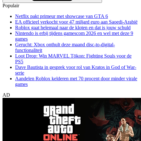
Populair
Netflix pakt primeur met showcase van GTA 6
EA officieel verkocht voor 47 miljard euro aan Saoedi-Arabië
Roblox gaat helemaal naar de kloten en dat is jouw schuld
Nintendo is erbij tijdens gamescom 2026 en wel met deze 9
games
Gerucht: Xbox onthult deze maand disc-to-digital-
functionaliteit
Loot Drop: Win MARVEL Tōkon: Fighting Souls voor de
PS5
Dave Bautista in gesprek voor rol van Kratos in God of War-
serie
Aandelen Roblox kelderen met 70 procent door minder virale
games
AD