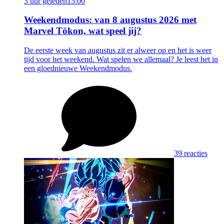
3 uur geleden
15:00
Weekendmodus: van 8 augustus 2026 met
Marvel Tōkon, wat speel jij?
De eerste week van augustus zit er alweer op en het is weer
tijd voor het weekend. Wat spelen we allemaal? Je leest het in
een gloednieuwe Weekendmodus.
39 reacties