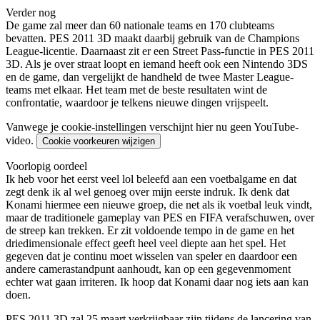
Verder nog
De game zal meer dan 60 nationale teams en 170 clubteams
bevatten. PES 2011 3D maakt daarbij gebruik van de Champions
League-licentie. Daarnaast zit er een Street Pass-functie in PES 2011
3D. Als je over straat loopt en iemand heeft ook een Nintendo 3DS
en de game, dan vergelijkt de handheld de twee Master League-
teams met elkaar. Het team met de beste resultaten wint de
confrontatie, waardoor je telkens nieuwe dingen vrijspeelt.
Vanwege je cookie-instellingen verschijnt hier nu geen YouTube-
video.
Cookie voorkeuren wijzigen
Voorlopig oordeel
Ik heb voor het eerst veel lol beleefd aan een voetbalgame en dat
zegt denk ik al wel genoeg over mijn eerste indruk. Ik denk dat
Konami hiermee een nieuwe groep, die net als ik voetbal leuk vindt,
maar de traditionele gameplay van PES en FIFA verafschuwen, over
de streep kan trekken. Er zit voldoende tempo in de game en het
driedimensionale effect geeft heel veel diepte aan het spel. Het
gegeven dat je continu moet wisselen van speler en daardoor een
andere camerastandpunt aanhoudt, kan op een gegevenmoment
echter wat gaan irriteren. Ik hoop dat Konami daar nog iets aan kan
doen.
PES 2011 3D zal 25 maart verkrijgbaar zijn tijdens de lancering van