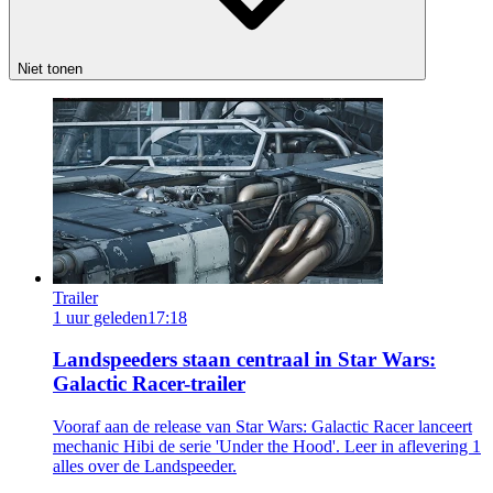
Niet tonen
Trailer
1 uur geleden
17:18
Landspeeders staan centraal in Star Wars:
Galactic Racer-trailer
Vooraf aan de release van Star Wars: Galactic Racer lanceert
mechanic Hibi de serie 'Under the Hood'. Leer in aflevering 1
alles over de Landspeeder.