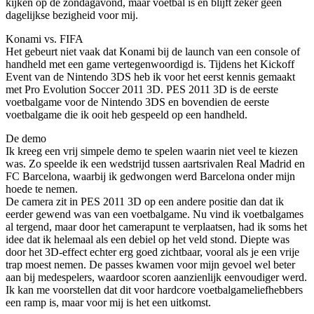
kijken op de zondagavond, maar voetbal is en blijft zeker geen
dagelijkse bezigheid voor mij.
Konami vs. FIFA
Het gebeurt niet vaak dat Konami bij de launch van een console of
handheld met een game vertegenwoordigd is. Tijdens het Kickoff
Event van de Nintendo 3DS heb ik voor het eerst kennis gemaakt
met Pro Evolution Soccer 2011 3D. PES 2011 3D is de eerste
voetbalgame voor de Nintendo 3DS en bovendien de eerste
voetbalgame die ik ooit heb gespeeld op een handheld.
De demo
Ik kreeg een vrij simpele demo te spelen waarin niet veel te kiezen
was. Zo speelde ik een wedstrijd tussen aartsrivalen Real Madrid en
FC Barcelona, waarbij ik gedwongen werd Barcelona onder mijn
hoede te nemen.
De camera zit in PES 2011 3D op een andere positie dan dat ik
eerder gewend was van een voetbalgame. Nu vind ik voetbalgames
al tergend, maar door het camerapunt te verplaatsen, had ik soms het
idee dat ik helemaal als een debiel op het veld stond. Diepte was
door het 3D-effect echter erg goed zichtbaar, vooral als je een vrije
trap moest nemen. De passes kwamen voor mijn gevoel wel beter
aan bij medespelers, waardoor scoren aanzienlijk eenvoudiger werd.
Ik kan me voorstellen dat dit voor hardcore voetbalgameliefhebbers
een ramp is, maar voor mij is het een uitkomst.