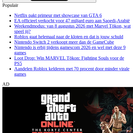
Populair
Netflix pakt primeur met showcase van GTA 6
EA officieel verkocht voor 47 miljard euro aan Saoedi-Arabië
Weekendmodus: van 8 augustus 2026 met Marvel Tōkon, wat
speel jij?
Roblox gaat helemaal naar de kloten en dat is jouw schuld
Nintendo Switch 2 verkoopt meer dan de GameCube
Nintendo is erbij tijdens gamescom 2026 en wel met deze 9
games
Loot Drop: Win MARVEL Tōkon: Fighting Souls voor de
PS5
Aandelen Roblox kelderen met 70 procent door minder virale
games
AD