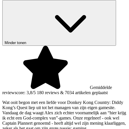
Minder tonen
Gemiddelde
reviewscore: 3,8/5
180 reviews
&
7034 artikelen geplaatst
Wat ooit begon met een liefde voor Donkey Kong Country: Diddy
Kong’s Quest liep uit tot het managen van zijn eigen gamesite.
Vandaag de dag waagt Alex zich echter voornamelijk aan “hier krijg
ik echt een God-complex van”-games. Onze regelneef - ook wel
Captain Plannert genoemd - heeft altijd wel zijn mening klaarliggen,
zeker als het gaat om zijn grote passie; gaming.