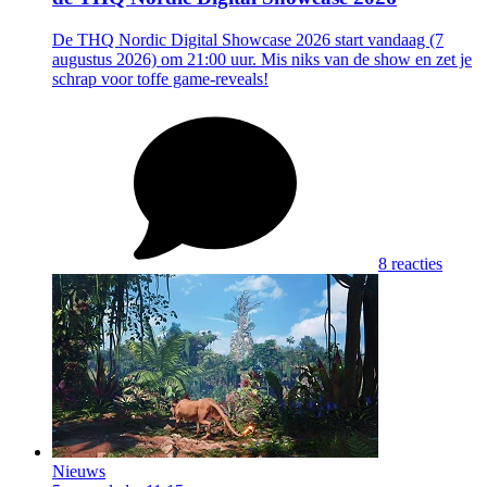
De THQ Nordic Digital Showcase 2026 start vandaag (7
augustus 2026) om 21:00 uur. Mis niks van de show en zet je
schrap voor toffe game-reveals!
8 reacties
Nieuws