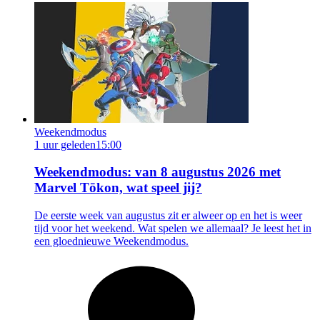
Weekendmodus
1 uur geleden
15:00
Weekendmodus: van 8 augustus 2026 met
Marvel Tōkon, wat speel jij?
De eerste week van augustus zit er alweer op en het is weer
tijd voor het weekend. Wat spelen we allemaal? Je leest het in
een gloednieuwe Weekendmodus.