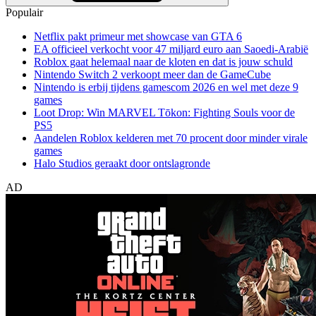
Populair
Netflix pakt primeur met showcase van GTA 6
EA officieel verkocht voor 47 miljard euro aan Saoedi-Arabië
Roblox gaat helemaal naar de kloten en dat is jouw schuld
Nintendo Switch 2 verkoopt meer dan de GameCube
Nintendo is erbij tijdens gamescom 2026 en wel met deze 9
games
Loot Drop: Win MARVEL Tōkon: Fighting Souls voor de
PS5
Aandelen Roblox kelderen met 70 procent door minder virale
games
Halo Studios geraakt door ontslagronde
AD