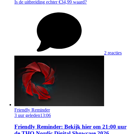
Is de uitbreiding echter €34,99 waard?
2 reacties
Friendly Reminder
3 uur geleden
13:06
Friendly Reminder: Bekijk hier om 21:00 uur
de THQ Nordic Digital Showcase 2026