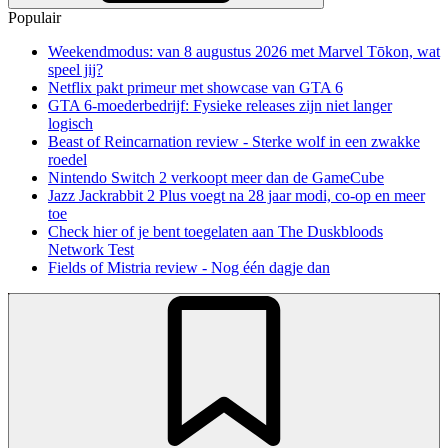
Populair
Weekendmodus: van 8 augustus 2026 met Marvel Tōkon, wat
speel jij?
Netflix pakt primeur met showcase van GTA 6
GTA 6-moederbedrijf: Fysieke releases zijn niet langer
logisch
Beast of Reincarnation review - Sterke wolf in een zwakke
roedel
Nintendo Switch 2 verkoopt meer dan de GameCube
Jazz Jackrabbit 2 Plus voegt na 28 jaar modi, co-op en meer
toe
Check hier of je bent toegelaten aan The Duskbloods
Network Test
Fields of Mistria review - Nog één dagje dan