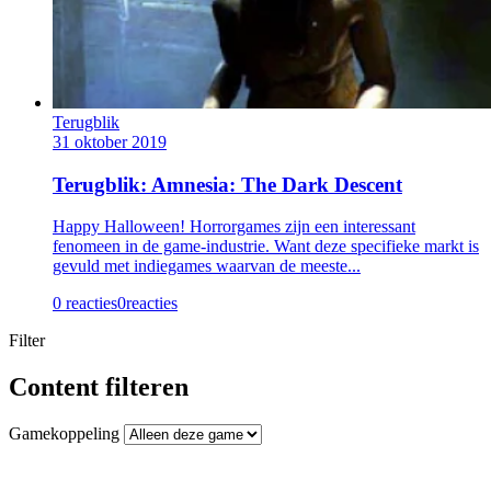
Terugblik
31 oktober 2019
Terugblik: Amnesia: The Dark Descent
Happy Halloween! Horrorgames zijn een interessant
fenomeen in de game-industrie. Want deze specifieke markt is
gevuld met indiegames waarvan de meeste...
0 reacties
0
reacties
Filter
Content filteren
Gamekoppeling