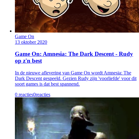
Game On
13 oktober 2020
Game On: Amnesia: The Dark Descent - Rudy
op z'n best
In de nieuwe aflevering van Game On wordt Amnesia: The
Dark Descent gespeeld. Gezien Rudy zijn 'voorliefde' voor dit
soort games is dat best spannend.
0 reacties
0
reacties