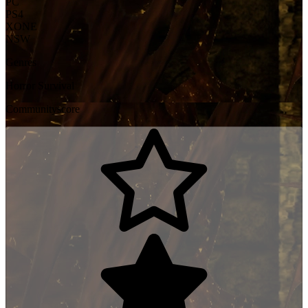
PC
PS4
XONE
NSW
Genres
Horror
Survival
Communityscore