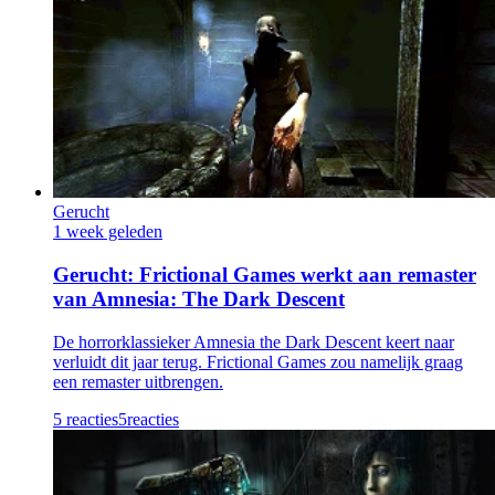
Gerucht
1 week geleden
Gerucht: Frictional Games werkt aan remaster
van Amnesia: The Dark Descent
De horrorklassieker Amnesia the Dark Descent keert naar
verluidt dit jaar terug. Frictional Games zou namelijk graag
een remaster uitbrengen.
5 reacties
5
reacties