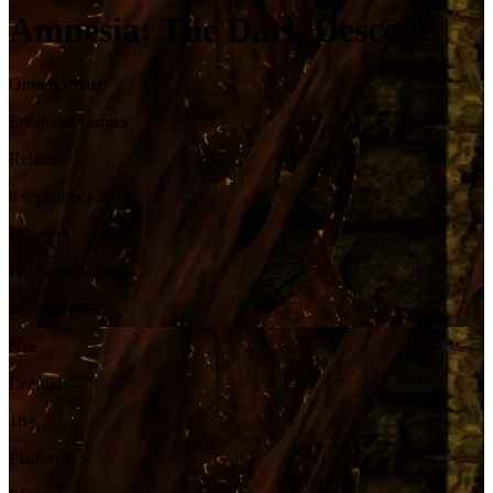
Amnesia: The Dark Descent
Ontwikkelaar
Frictional Games
Release
8 september 2010
Uitgever
Frictional Games
Multiplayer
Nee
Leeftijd
18+
Platforms