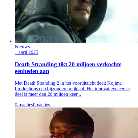
Nieuws
1 april 2025
Death Stranding tikt 20 miljoen verkochte
eenheden aan
Met Death Stranding 2 in het vooruitzicht deelt Kojima
Productions een bijzondere mijlpaal. Het innovatieve eerste
deel is meer dan 20 miljoen keer...
0 reacties
0
reacties