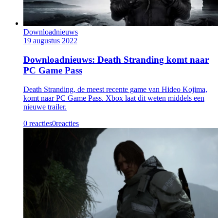
Downloadnieuws
19 augustus 2022
Downloadnieuws: Death Stranding komt naar
PC Game Pass
Death Stranding, de meest recente game van Hideo Kojima,
komt naar PC Game Pass. Xbox laat dit weten middels een
nieuwe trailer.
0 reacties
0
reacties