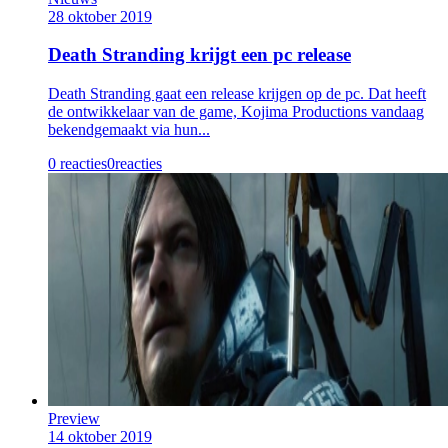
28 oktober 2019
Death Stranding krijgt een pc release
Death Stranding gaat een release krijgen op de pc. Dat heeft
de ontwikkelaar van de game, Kojima Productions vandaag
bekendgemaakt via hun...
0 reacties
0
reacties
Preview
14 oktober 2019