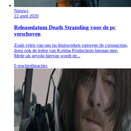
Nieuws
22 april 2020
Releasedatum Death Stranding voor de pc
verschoven
Zoals velen van ons nu thuiswerken vanwege de coronacrisis,
doen ook de leden van Kojima Productions hieraan mee.
Mede als gevolg hiervan wordt de...
0 reacties
0
reacties