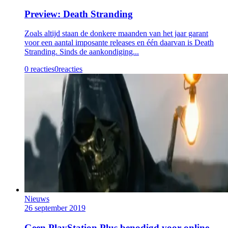
Preview: Death Stranding
Zoals altijd staan de donkere maanden van het jaar garant
voor een aantal imposante releases en één daarvan is Death
Stranding. Sinds de aankondiging...
0 reacties
0
reacties
Nieuws
26 september 2019
Geen PlayStation Plus benodigd voor online