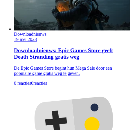
Downloadnieuws
19 mei 2023
Downloadnieuws: Epic Games Store geeft
Death Stranding gratis weg
De Epic Games Store begint hun Mega Sale door een
populaire game gratis weg te geven.
0 reacties
0
reacties