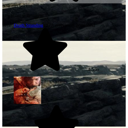
Nog niet bekend
Log in om te stemmen.
Serie:
Death Stranding
(2 / 3 gereviewd, gemiddeld
4,5/5)