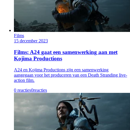
Films
15 december 2023
Films: A24 gaat een samenwerking aan met
Kojima Productions
A24 en Kojima Productions zijn een samenwerking
aangegaan voor het produceren van een Death Stranding live-
action film.
0 reacties
0
reacties