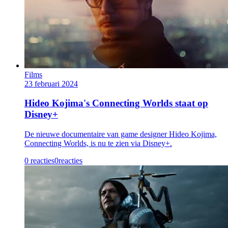
Films
23 februari 2024
Hideo Kojima's Connecting Worlds staat op
Disney+
De nieuwe documentaire van game designer Hideo Kojima,
Connecting Worlds, is nu te zien via Disney+.
0 reacties
0
reacties