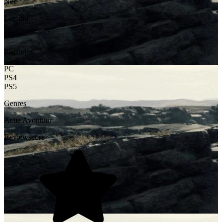
Nee
Leeftijd
16+
Platforms
PC
PS4
PS5
Genres
Actie
Avontuur
Reviewscore