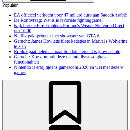
Populair
EA officieel verkocht voor 47 miljard euro aan Saoedi-Arabië
De Rondvraag: Wat is je favoriete fightinggame?
Kijk hier de Fire Emblem: Fortune's Weave Nintendo Direct
om 16:00
Netflix pakt primeur met showcase van GTA 6
Gerucht: James Howletts blote kadetjes in Marvel's Wolverine
te zien
Roblox gaat helemaal naar de kloten en dat is jouw schuld
Gerucht: Xbox onthult deze maand disc-to-digital-
functionaliteit
Nintendo is erbij tijdens gamescom 2026 en wel met deze 9
games