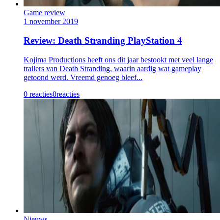
Game review
1 november 2019
Review: Death Stranding PlayStation 4
Kojima Productions heeft ons dit jaar bestookt met veel lange
trailers van Death Stranding, waarin aardig wat gameplay
getoond werd. Vreemd genoeg bleef...
0 reacties
0
reacties
Nieuws