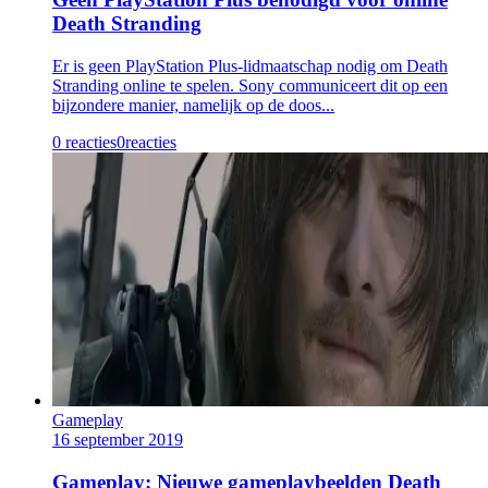
Death Stranding
Er is geen PlayStation Plus-lidmaatschap nodig om Death
Stranding online te spelen. Sony communiceert dit op een
bijzondere manier, namelijk op de doos...
0 reacties
0
reacties
Gameplay
16 september 2019
Gameplay: Nieuwe gameplaybeelden Death