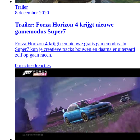
Trailer
8 december 2020
Trailer: Forza Horizon 4 krijgt nieuwe
gamemodus Super7
Forza Horizon 4 krijgt een nieuwe gratis gamemodus. In
Super7 kun je creatieve tracks bouwen en daarna er uiteraard
zelf op gaan racen.
0 reacties
0
reacties