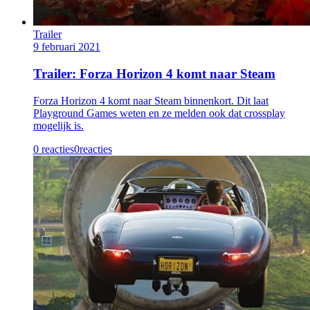
Trailer
9 februari 2021
Trailer: Forza Horizon 4 komt naar Steam
Forza Horizon 4 komt naar Steam binnenkort. Dit laat
Playground Games weten en ze melden ook dat crossplay
mogelijk is.
0 reacties
0
reacties