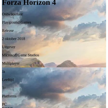
Forza Horizon 4
Ontwikkelaar
Playground Games
Release
2 oktober 2018
Uitgever
Microsoft Game Studios
Multiplayer
Ja
Leeftijd
3+
Platforms
PC