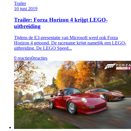
Trailer
10 juni 2019
Trailer: Forza Horizon 4 krijgt LEGO-
uitbreiding
Tijdens de E3-presentatie van Microsoft werd ook Forza
Horizon 4 getoond. De racegame krijgt namelijk een LEGO-
uitbreiding. De LEGO Speed...
0 reacties
0
reacties