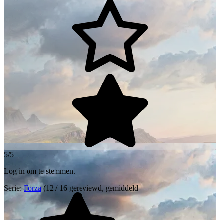
5/5
Log in om te stemmen.
Serie:
Forza
(12 / 16 gereviewd, gemiddeld