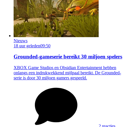
Nieuws
18 uur geleden
09:50
Grounded-gameserie bereikt 30 miljoen spelers
XBOX Game Studios en Obsidian Entertainment hebben
onlangs een indrukwekkend mijlpaal bereikt. De Grounded-
serie is door 30 miljoen gamers gespeeld.
2 reacties