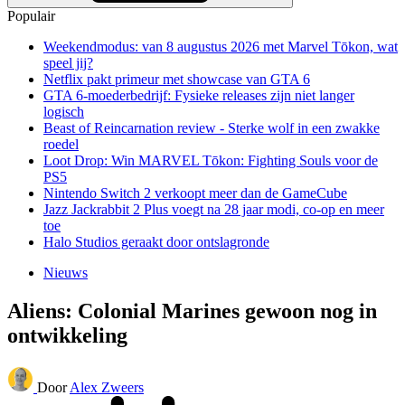
Populair
Weekendmodus: van 8 augustus 2026 met Marvel Tōkon, wat
speel jij?
Netflix pakt primeur met showcase van GTA 6
GTA 6-moederbedrijf: Fysieke releases zijn niet langer
logisch
Beast of Reincarnation review - Sterke wolf in een zwakke
roedel
Loot Drop: Win MARVEL Tōkon: Fighting Souls voor de
PS5
Nintendo Switch 2 verkoopt meer dan de GameCube
Jazz Jackrabbit 2 Plus voegt na 28 jaar modi, co-op en meer
toe
Halo Studios geraakt door ontslagronde
Nieuws
Aliens: Colonial Marines gewoon nog in
ontwikkeling
Door
Alex Zweers