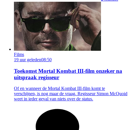
Films
19 uur geleden
08:50
Toekomst Mortal Kombat III-film onzeker na
uitspraak regisseur
Of en wanneer de Mortal Kombat III-film komt te
verschijnen, is nog maar de vraag. Regisseur Simon McQuoid
weet in ieder geval van niets over de status.