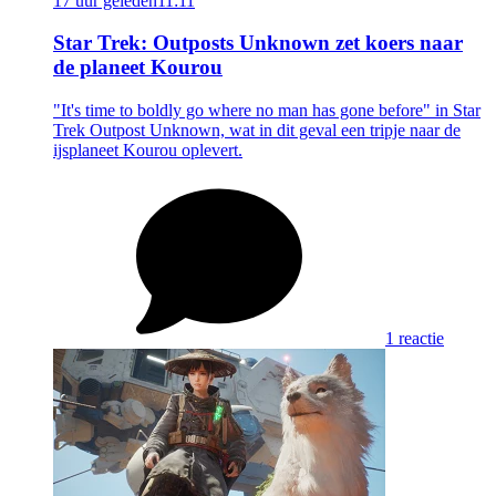
17 uur geleden
11:11
Star Trek: Outposts Unknown zet koers naar
de planeet Kourou
"It's time to boldly go where no man has gone before" in Star
Trek Outpost Unknown, wat in dit geval een tripje naar de
ijsplaneet Kourou oplevert.
1 reactie