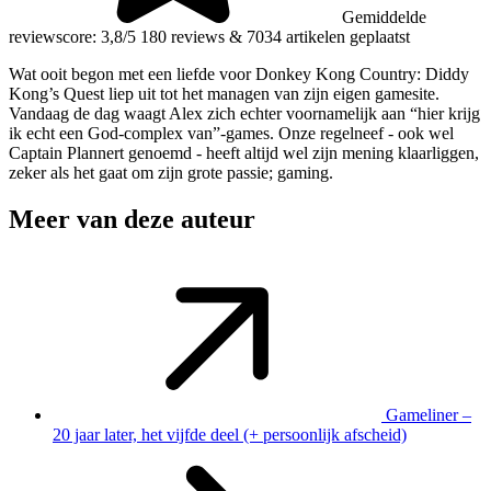
Gemiddelde
reviewscore: 3,8/5
180 reviews
&
7034 artikelen geplaatst
Wat ooit begon met een liefde voor Donkey Kong Country: Diddy
Kong’s Quest liep uit tot het managen van zijn eigen gamesite.
Vandaag de dag waagt Alex zich echter voornamelijk aan “hier krijg
ik echt een God-complex van”-games. Onze regelneef - ook wel
Captain Plannert genoemd - heeft altijd wel zijn mening klaarliggen,
zeker als het gaat om zijn grote passie; gaming.
Meer van deze auteur
Gameliner –
20 jaar later, het vijfde deel (+ persoonlijk afscheid)