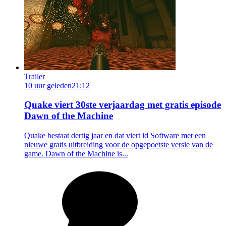
Trailer
10 uur geleden
21:12
Quake viert 30ste verjaardag met gratis episode
Dawn of the Machine
Quake bestaat dertig jaar en dat viert id Software met een
nieuwe gratis uitbreiding voor de opgepoetste versie van de
game. Dawn of the Machine is...