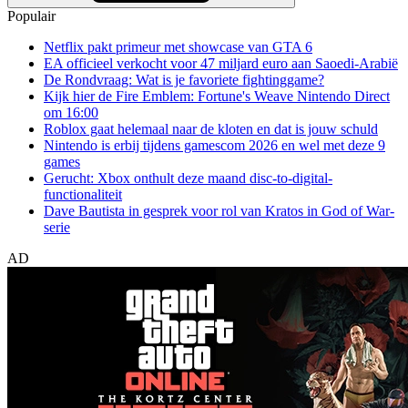
Populair
Netflix pakt primeur met showcase van GTA 6
EA officieel verkocht voor 47 miljard euro aan Saoedi-Arabië
De Rondvraag: Wat is je favoriete fightinggame?
Kijk hier de Fire Emblem: Fortune's Weave Nintendo Direct
om 16:00
Roblox gaat helemaal naar de kloten en dat is jouw schuld
Nintendo is erbij tijdens gamescom 2026 en wel met deze 9
games
Gerucht: Xbox onthult deze maand disc-to-digital-
functionaliteit
Dave Bautista in gesprek voor rol van Kratos in God of War-
serie
AD