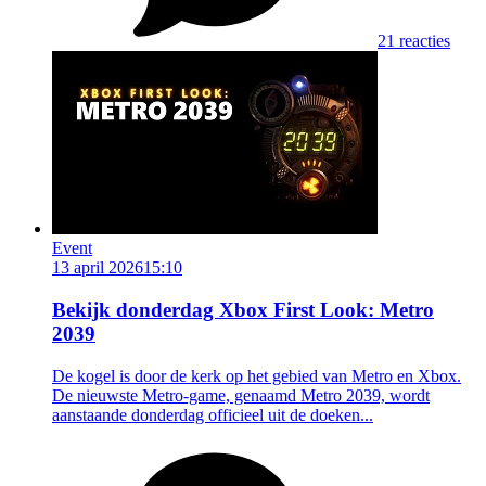
21 reacties
Event
13 april 2026
15:10
Bekijk donderdag Xbox First Look: Metro
2039
De kogel is door de kerk op het gebied van Metro en Xbox.
De nieuwste Metro-game, genaamd Metro 2039, wordt
aanstaande donderdag officieel uit de doeken...