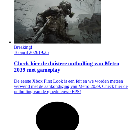
Breaking!
16 april 2026
19:25
Check hier de duistere onthulling van Metro
2039 met gameplay
De eerste Xbox First Look is een feit en we worden meteen
verwend met de aankondiging van Metro 2039. Check hier de
onthulling van de gloednieuwe FPS!