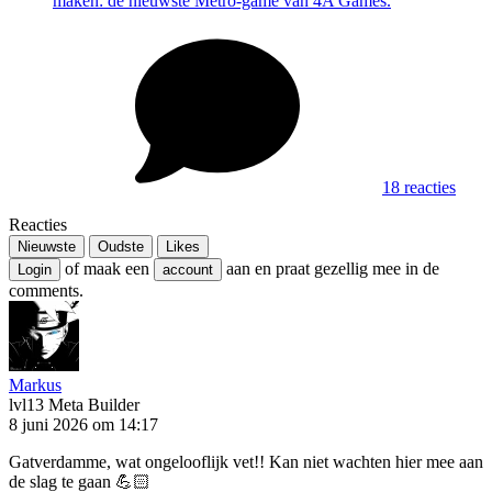
maken: de nieuwste Metro-game van 4A Games.
18 reacties
Reacties
Nieuwste
Oudste
Likes
of maak een
aan en praat gezellig mee in de
Login
account
comments.
Markus
lvl13
Meta Builder
8 juni 2026 om 14:17
Gatverdamme, wat ongelooflijk vet!! Kan niet wachten hier mee aan
de slag te gaan 💪🏻