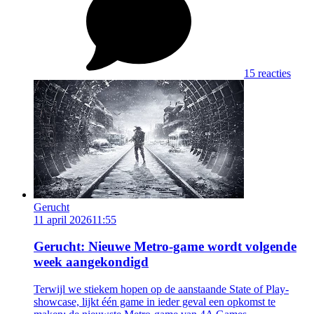
15 reacties
Gerucht
11 april 2026
11:55
Gerucht: Nieuwe Metro-game wordt volgende
week aangekondigd
Terwijl we stiekem hopen op de aanstaande State of Play-
showcase, lijkt één game in ieder geval een opkomst te