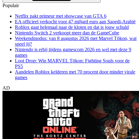
Populair
Netflix pakt primeur met showcase van GTA 6
EA officieel verkocht voor 47 miljard euro aan Saoedi-Arabië
Roblox gaat helemaal naar de kloten en dat is jouw schuld
Nintendo Switch 2 verkoopt meer dan de GameCube
Weekendmodus: van 8 augustus 2026 met Marvel Tōkon, wat
speel jij?
Nintendo is erbij tijdens gamescom 2026 en wel met deze 9
games
Loot Drop: Win MARVEL Tōkon: Fighting Souls voor de
PS5
Aandelen Roblox kelderen met 70 procent door minder virale
games
AD