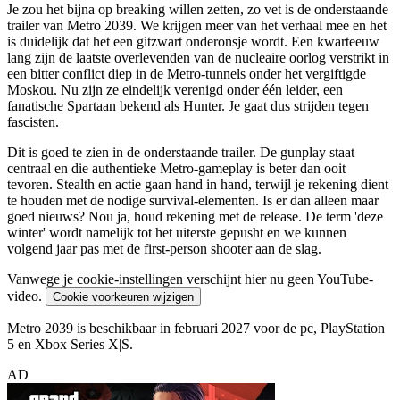
Je zou het bijna op breaking willen zetten, zo vet is de onderstaande
trailer van Metro 2039. We krijgen meer van het verhaal mee en het
is duidelijk dat het een gitzwart onderonsje wordt. Een kwarteeuw
lang zijn de laatste overlevenden van de nucleaire oorlog verstrikt in
een bitter conflict diep in de Metro-tunnels onder het vergiftigde
Moskou. Nu zijn ze eindelijk verenigd onder één leider, een
fanatische Spartaan bekend als Hunter. Je gaat dus strijden tegen
fascisten.
Dit is goed te zien in de onderstaande trailer. De gunplay staat
centraal en die authentieke Metro-gameplay is beter dan ooit
tevoren. Stealth en actie gaan hand in hand, terwijl je rekening dient
te houden met de nodige survival-elementen. Is er dan alleen maar
goed nieuws? Nou ja, houd rekening met de release. De term 'deze
winter' wordt namelijk tot het uiterste gepusht en we kunnen
volgend jaar pas met de first-person shooter aan de slag.
Vanwege je cookie-instellingen verschijnt hier nu geen YouTube-
video.
Cookie voorkeuren wijzigen
Metro 2039 is beschikbaar in februari 2027 voor de pc, PlayStation
5 en Xbox Series X|S.
AD