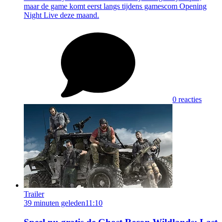
maar de game komt eerst langs tijdens gamescom Opening
Night Live deze maand.
0 reacties
Trailer
39 minuten geleden
11:10