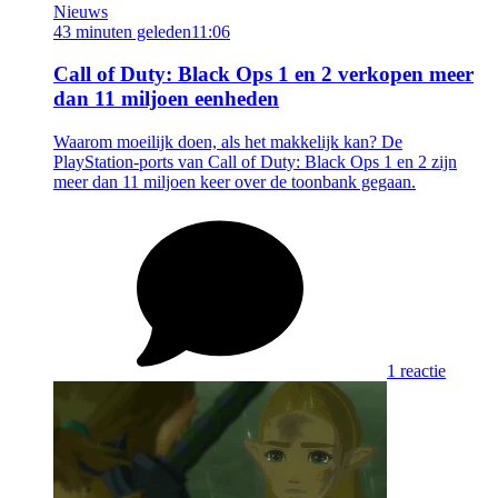
Nieuws
43 minuten geleden
11:06
Call of Duty: Black Ops 1 en 2 verkopen meer
dan 11 miljoen eenheden
Waarom moeilijk doen, als het makkelijk kan? De
PlayStation-ports van Call of Duty: Black Ops 1 en 2 zijn
meer dan 11 miljoen keer over de toonbank gegaan.
1 reactie