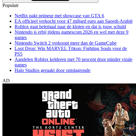
Populair
Netflix pakt primeur met showcase van GTA 6
EA officieel verkocht voor 47 miljard euro aan Saoedi-Arabië
Roblox gaat helemaal naar de kloten en dat is jouw schuld
Nintendo is erbij tijdens gamescom 2026 en wel met deze 9
games
Nintendo Switch 2 verkoopt meer dan de GameCube
Loot Drop: Win MARVEL Tōkon: Fighting Souls voor de
PS5
Aandelen Roblox kelderen met 70 procent door minder virale
games
Halo Studios geraakt door ontslagronde
AD