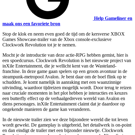
Help Gameliner en
maak ons een favoriete bron
Stop de klok en neem even goed de tijd om de kersverse XBOX
Games Showcase-trailer van de Xbox console-exclusieve
Clockwork Revolution tot je te nemen.
Mocht je de introductie van deze actie-RPG hebben gemist, hier is
een spoedcursus. Clockwork Revolution is het nieuwste project van
inXile Entertainment, die je wellicht kent van de Wasteland-
franchise. In deze game gaan spelers op een groots avontuur in de
steampunk-metropool Avalon. Je bent daar om de boel flink op te
schudden. Je komt namelijk in aanraking met een waanzinnige
uitvinding, waardoor tijdreizen mogelijk wordt. Door terug te reizen
naar cruciale momenten in het plot hebben je interacties en keuzes
een
butterfly effect
op de verhaalgedreven wereld van Avalon en
diens personages. inXile Entertainment claimt dat je daardoor op
ongekende manieren de game kan veranderen.
In de nieuwste trailer zien we deze bijzondere wereld die tot leven
wordt gewekt. De gameplay is uitgebreid, het detailwerk is on-point
en dan eindigt de trailer met een bijzonder nieuwtje. Clockwork