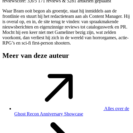
reviewscore: 3,6/5
171 reviews
&
5281 artikelen geplaatst
Waar Bram ooit begon als groentje, staat hij inmiddels aan de
frontlinie en stuurt hij het redactieteam aan als Content Manager. Hij
is overal op, en in, de site terug te vinden: van spraakmakende
nieuwsberichten en eigenzinnige reviews tot cataloguswerk en PR.
Mocht hij een keer niet met Gameliner bezig zijn, wat zelden
voorkomt, dan verliest hij zich in de wereld van horrorgames, actie-
RPG’s en sci-fi first-person shooters.
Meer van deze auteur
Alles over de
Ghost Recon Anniversary Showcase