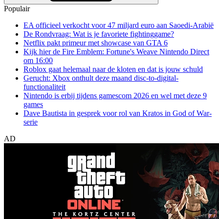
Populair
EA officieel verkocht voor 47 miljard euro aan Saoedi-Arabië
De Rondvraag: Wat is je favoriete fightinggame?
Netflix pakt primeur met showcase van GTA 6
Kijk hier de Fire Emblem: Fortune's Weave Nintendo Direct
om 16:00
Roblox gaat helemaal naar de kloten en dat is jouw schuld
Gerucht: Xbox onthult deze maand disc-to-digital-
functionaliteit
Nintendo is erbij tijdens gamescom 2026 en wel met deze 9
games
Dave Bautista in gesprek voor rol van Kratos in God of War-
serie
AD