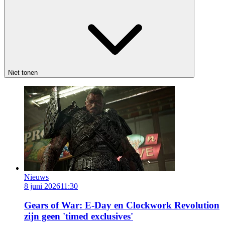
Niet tonen
Nieuws
8 juni 2026
11:30
Gears of War: E-Day en Clockwork Revolution
zijn geen 'timed exclusives'