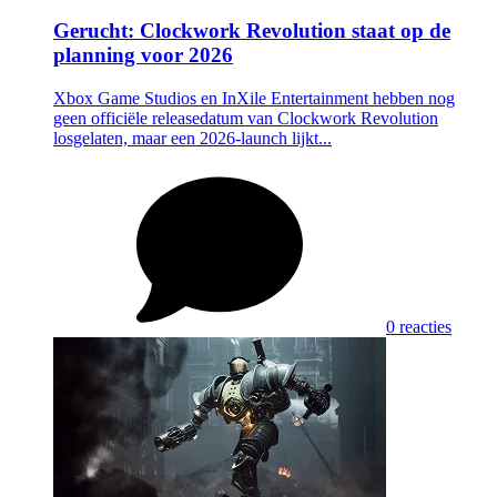
Gerucht: Clockwork Revolution staat op de
planning voor 2026
Xbox Game Studios en InXile Entertainment hebben nog
geen officiële releasedatum van Clockwork Revolution
losgelaten, maar een 2026-launch lijkt...
0 reacties