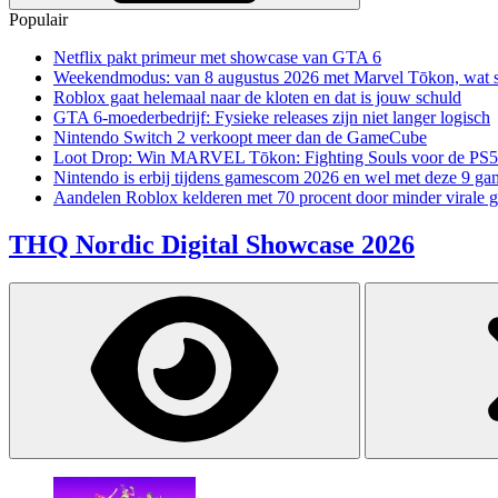
Populair
Netflix pakt primeur met showcase van GTA 6
Weekendmodus: van 8 augustus 2026 met Marvel Tōkon, wat sp
Roblox gaat helemaal naar de kloten en dat is jouw schuld
GTA 6-moederbedrijf: Fysieke releases zijn niet langer logisch
Nintendo Switch 2 verkoopt meer dan de GameCube
Loot Drop: Win MARVEL Tōkon: Fighting Souls voor de PS5
Nintendo is erbij tijdens gamescom 2026 en wel met deze 9 ga
Aandelen Roblox kelderen met 70 procent door minder virale 
THQ Nordic Digital Showcase 2026