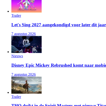
Trailer
Let's Sing 2027 aangekondigd voor later dit jaar
7 augustus 2026
Nieuws
Disney Epic Mickey Rebrushed komt naar mobie
7 augustus 2026
Trailer
THQ duikt in de Spirit Mastery met nieuwe Titan