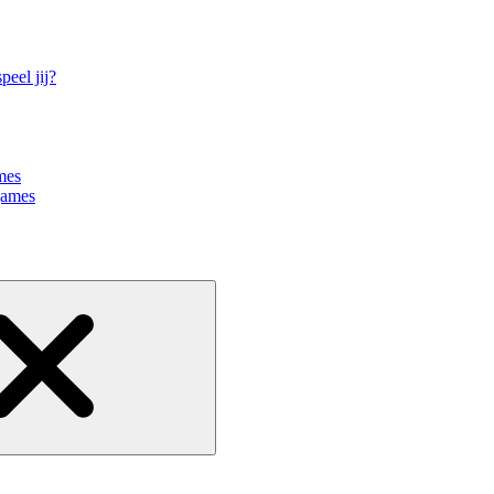
eel jij?
mes
games