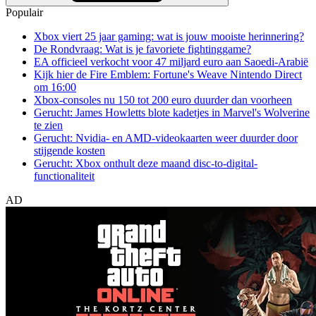
Populair
Xbox viert 25 jaar gaming: wat is jouw mooiste herinnering?
De Rondvraag: Wat is je favoriete fightinggame?
EA officieel verkocht voor 47 miljard euro aan Saoedi-Arabië
Kijk hier de Fire Emblem: Fortune's Weave Nintendo Direct
om 16:00
Xbox-consoles nu 150 tot 200 euro duurder dan voorheen
Gerucht: James Howletts blote kadetjes in Marvel's Wolverine
te zien
Gerucht: Nvidia- en AMD-videokaarten weer duurder door
stijgende kosten
Gerucht: Xbox onthult deze maand disc-to-digital-
functionaliteit
AD