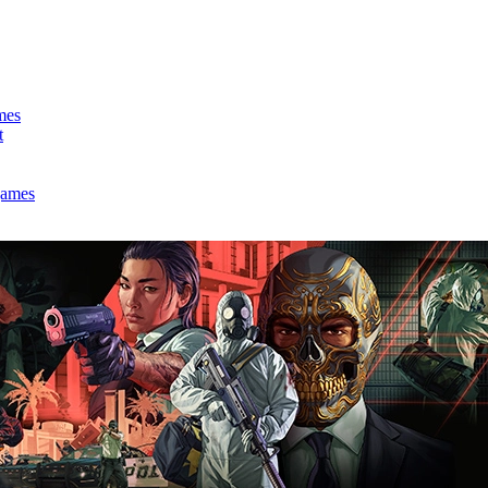
mes
t
games