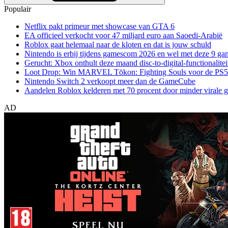
Populair
Netflix pakt primeur met showcase van GTA 6
EA officieel verkocht voor 47 miljard euro aan Saoedi-Arabië
Roblox gaat helemaal naar de kloten en dat is jouw schuld
Nintendo is erbij tijdens gamescom 2026 en wel met deze 9 ga
Gerucht: Xbox onthult deze maand disc-to-digital-functionalitei
Loot Drop: Win MARVEL Tōkon: Fighting Souls voor de PS5
Nintendo Switch 2 verkoopt meer dan de GameCube
Aandelen Roblox kelderen met 70 procent door minder virale 
AD