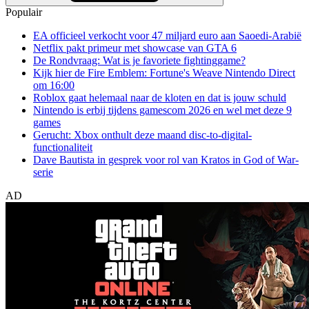
Populair
EA officieel verkocht voor 47 miljard euro aan Saoedi-Arabië
Netflix pakt primeur met showcase van GTA 6
De Rondvraag: Wat is je favoriete fightinggame?
Kijk hier de Fire Emblem: Fortune's Weave Nintendo Direct
om 16:00
Roblox gaat helemaal naar de kloten en dat is jouw schuld
Nintendo is erbij tijdens gamescom 2026 en wel met deze 9
games
Gerucht: Xbox onthult deze maand disc-to-digital-
functionaliteit
Dave Bautista in gesprek voor rol van Kratos in God of War-
serie
AD