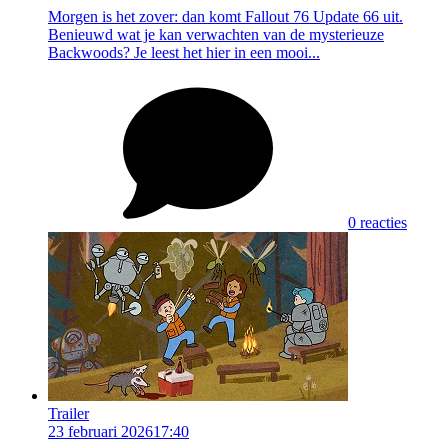
Morgen is het zover: dan komt Fallout 76 Update 66 uit.
Benieuwd wat je kan verwachten van de mysterieuze
Backwoods? Je leest het hier in een mooi...
0 reacties
Trailer
23 februari 2026
17:40