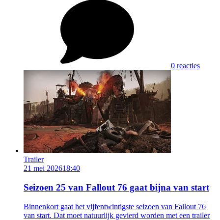
0 reacties
Trailer
21 mei 2026
18:40
Seizoen 25 van Fallout 76 gaat bijna van start
Binnenkort gaat het vijfentwintigste seizoen van Fallout 76
van start. Dat moet natuurlijk gevierd worden met een trailer