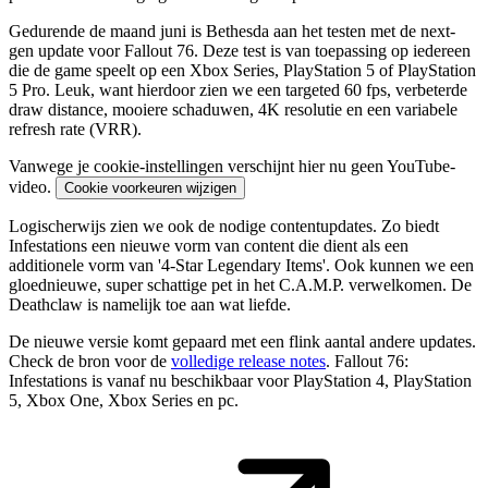
Gedurende de maand juni is Bethesda aan het testen met de next-
gen update voor Fallout 76. Deze test is van toepassing op iedereen
die de game speelt op een Xbox Series, PlayStation 5 of PlayStation
5 Pro. Leuk, want hierdoor zien we een targeted 60 fps, verbeterde
draw distance, mooiere schaduwen, 4K resolutie en een variabele
refresh rate (VRR).
Vanwege je cookie-instellingen verschijnt hier nu geen YouTube-
video.
Cookie voorkeuren wijzigen
Logischerwijs zien we ook de nodige contentupdates. Zo biedt
Infestations een nieuwe vorm van content die dient als een
additionele vorm van '4-Star Legendary Items'. Ook kunnen we een
gloednieuwe, super schattige pet in het C.A.M.P. verwelkomen. De
Deathclaw is namelijk toe aan wat liefde.
De nieuwe versie komt gepaard met een flink aantal andere updates.
Check de bron voor de
volledige release notes
. Fallout 76:
Infestations is vanaf nu beschikbaar voor PlayStation 4, PlayStation
5, Xbox One, Xbox Series en pc.