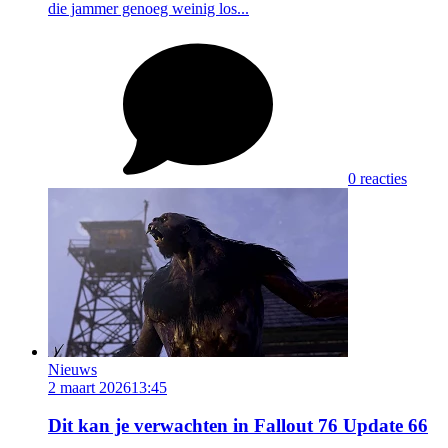
die jammer genoeg weinig los...
0 reacties
Nieuws
2 maart 2026
13:45
Dit kan je verwachten in Fallout 76 Update 66