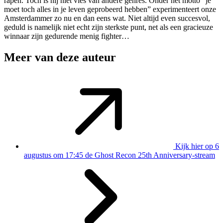
rapen. Toch is hij niet vies van andere genres. Onder het motto “je
moet toch alles in je leven geprobeerd hebben” experimenteert onze
Amsterdammer zo nu en dan eens wat. Niet altijd even succesvol,
geduld is namelijk niet echt zijn sterkste punt, net als een gracieuze
winnaar zijn gedurende menig fighter…
Meer van deze auteur
Kijk hier op 6
augustus om 17:45 de Ghost Recon 25th Anniversary-stream