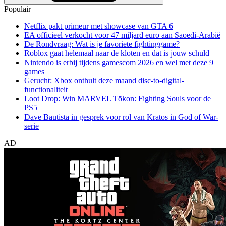
Populair
Netflix pakt primeur met showcase van GTA 6
EA officieel verkocht voor 47 miljard euro aan Saoedi-Arabië
De Rondvraag: Wat is je favoriete fightinggame?
Roblox gaat helemaal naar de kloten en dat is jouw schuld
Nintendo is erbij tijdens gamescom 2026 en wel met deze 9
games
Gerucht: Xbox onthult deze maand disc-to-digital-
functionaliteit
Loot Drop: Win MARVEL Tōkon: Fighting Souls voor de
PS5
Dave Bautista in gesprek voor rol van Kratos in God of War-
serie
AD