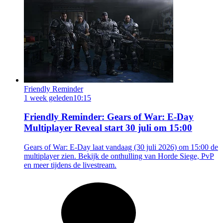
Friendly Reminder
1 week geleden
10:15
Friendly Reminder: Gears of War: E-Day
Multiplayer Reveal start 30 juli om 15:00
Gears of War: E-Day laat vandaag (30 juli 2026) om 15:00 de
multiplayer zien. Bekijk de onthulling van Horde Siege, PvP
en meer tijdens de livestream.