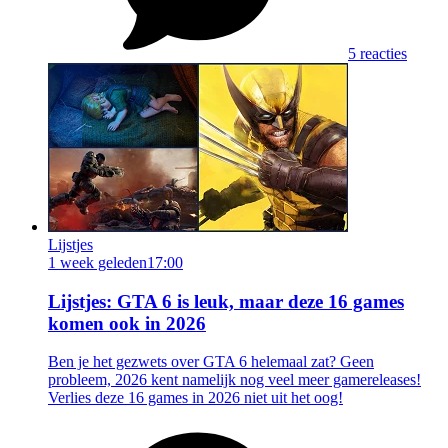
5 reacties
Lijstjes
1 week geleden
17:00
Lijstjes: GTA 6 is leuk, maar deze 16 games
komen ook in 2026
Ben je het gezwets over GTA 6 helemaal zat? Geen
probleem, 2026 kent namelijk nog veel meer gamereleases!
Verlies deze 16 games in 2026 niet uit het oog!