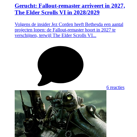
Gerucht: Fallout-remaster arriveert in 2027,
The Elder Scrolls VI in 2028/2029
Volgens de insider Jez Corden heeft Bethesda een aantal
projecten lopen: de Fallout-remaster hoort in 2027 te
verschijnen, terwijl The Elder Scrolls VI...
6 reacties