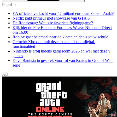
Populair
EA officieel verkocht voor 47 miljard euro aan Saoedi-Arabië
Netflix pakt primeur met showcase van GTA 6
De Rondvraag: Wat is je favoriete fightinggame?
Kijk hier de Fire Emblem: Fortune's Weave Nintendo Direct
om 16:00
Roblox gaat helemaal naar de kloten en dat is jouw schuld
Gerucht: Xbox onthult deze maand disc-to-digital-
functionaliteit
Nintendo is erbij tijdens gamescom 2026 en wel met deze 9
games
Dave Bautista in gesprek voor rol van Kratos in God of War-
serie
AD