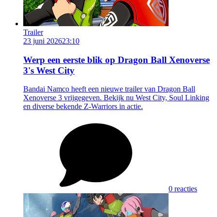
Trailer
23 juni 2026
23:10
Werp een eerste blik op Dragon Ball Xenoverse
3's West City
Bandai Namco heeft een nieuwe trailer van Dragon Ball
Xenoverse 3 vrijgegeven. Bekijk nu West City, Soul Linking
en diverse bekende Z-Warriors in actie.
0 reacties