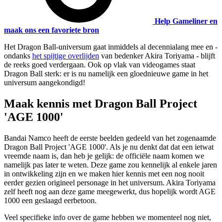
Help Gameliner en
maak ons een favoriete bron
Het Dragon Ball-universum gaat inmiddels al decennialang mee en -
ondanks
het spijtige overlijden
van bedenker Akira Toriyama - blijft
de reeks goed verdergaan. Ook op vlak van videogames staat
Dragon Ball sterk: er is nu namelijk een gloednieuwe game in het
universum aangekondigd!
Maak kennis met Dragon Ball Project
'AGE 1000'
Bandai Namco heeft de eerste beelden gedeeld van het zogenaamde
Dragon Ball Project 'AGE 1000'. Als je nu denkt dat dat een ietwat
vreemde naam is, dan heb je gelijk: de officiële naam komen we
namelijk pas later te weten. Deze game zou kennelijk al enkele jaren
in ontwikkeling zijn en we maken hier kennis met een nog nooit
eerder gezien origineel personage in het universum. Akira Toriyama
zelf heeft nog aan deze game meegewerkt, dus hopelijk wordt AGE
1000 een geslaagd eerbetoon.
Veel specifieke info over de game hebben we momenteel nog niet,