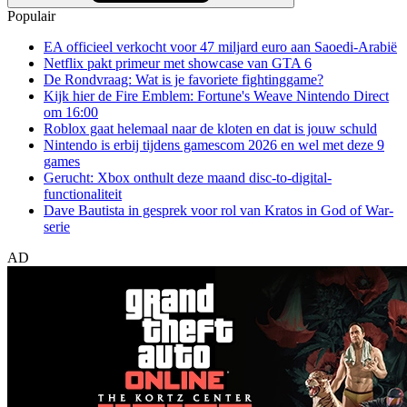
Populair
EA officieel verkocht voor 47 miljard euro aan Saoedi-Arabië
Netflix pakt primeur met showcase van GTA 6
De Rondvraag: Wat is je favoriete fightinggame?
Kijk hier de Fire Emblem: Fortune's Weave Nintendo Direct
om 16:00
Roblox gaat helemaal naar de kloten en dat is jouw schuld
Nintendo is erbij tijdens gamescom 2026 en wel met deze 9
games
Gerucht: Xbox onthult deze maand disc-to-digital-
functionaliteit
Dave Bautista in gesprek voor rol van Kratos in God of War-
serie
AD