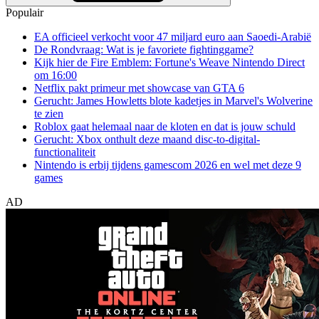
Populair
EA officieel verkocht voor 47 miljard euro aan Saoedi-Arabië
De Rondvraag: Wat is je favoriete fightinggame?
Kijk hier de Fire Emblem: Fortune's Weave Nintendo Direct
om 16:00
Netflix pakt primeur met showcase van GTA 6
Gerucht: James Howletts blote kadetjes in Marvel's Wolverine
te zien
Roblox gaat helemaal naar de kloten en dat is jouw schuld
Gerucht: Xbox onthult deze maand disc-to-digital-
functionaliteit
Nintendo is erbij tijdens gamescom 2026 en wel met deze 9
games
AD