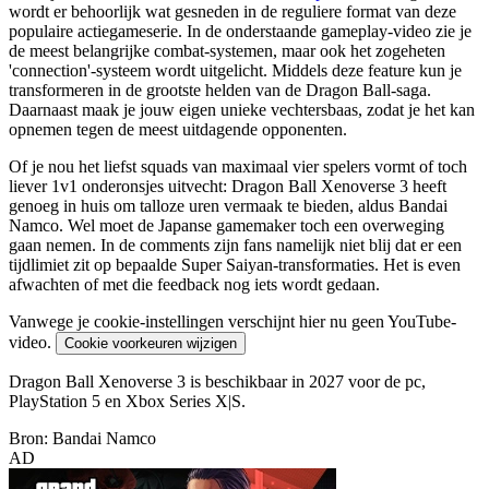
wordt er behoorlijk wat gesneden in de reguliere format van deze
populaire actiegameserie. In de onderstaande gameplay-video zie je
de meest belangrijke combat-systemen, maar ook het zogeheten
'connection'-systeem wordt uitgelicht. Middels deze feature kun je
transformeren in de grootste helden van de Dragon Ball-saga.
Daarnaast maak je jouw eigen unieke vechtersbaas, zodat je het kan
opnemen tegen de meest uitdagende opponenten.
Of je nou het liefst squads van maximaal vier spelers vormt of toch
liever 1v1 onderonsjes uitvecht: Dragon Ball Xenoverse 3 heeft
genoeg in huis om talloze uren vermaak te bieden, aldus Bandai
Namco. Wel moet de Japanse gamemaker toch een overweging
gaan nemen. In de comments zijn fans namelijk niet blij dat er een
tijdlimiet zit op bepaalde Super Saiyan-transformaties. Het is even
afwachten of met die feedback nog iets wordt gedaan.
Vanwege je cookie-instellingen verschijnt hier nu geen YouTube-
video.
Cookie voorkeuren wijzigen
Dragon Ball Xenoverse 3 is beschikbaar in 2027 voor de pc,
PlayStation 5 en Xbox Series X|S.
Bron: Bandai Namco
AD