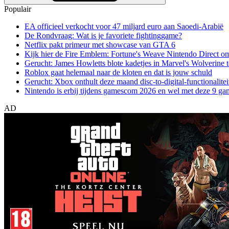
Populair
EA officieel verkocht voor 47 miljard euro aan Saoedi-Arabië
De Rondvraag: Wat is je favoriete fightinggame?
Netflix pakt primeur met showcase van GTA 6
Kijk hier de Fire Emblem: Fortune's Weave Nintendo Direct o
Gerucht: James Howletts blote kadetjes in Marvel's Wolverine t
Roblox gaat helemaal naar de kloten en dat is jouw schuld
Gerucht: Xbox onthult deze maand disc-to-digital-functionalitei
Nintendo is erbij tijdens gamescom 2026 en wel met deze 9 ga
AD