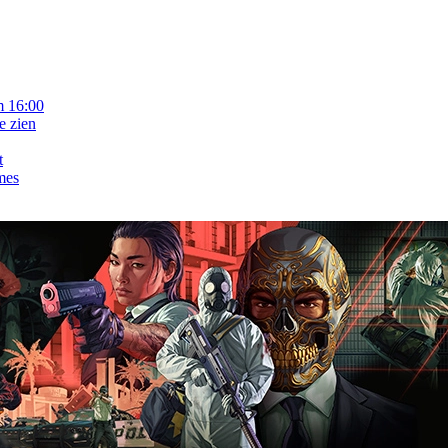
m 16:00
e zien
t
mes