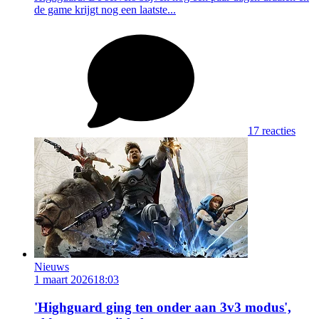
de game krijgt nog een laatste...
17 reacties
Nieuws
1 maart 2026
18:03
'Highguard ging ten onder aan 3v3 modus',