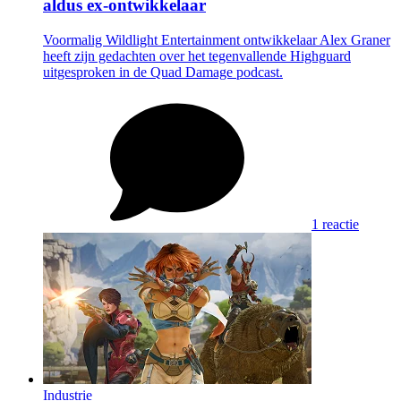
aldus ex-ontwikkelaar
Voormalig Wildlight Entertainment ontwikkelaar Alex Graner
heeft zijn gedachten over het tegenvallende Highguard
uitgesproken in de Quad Damage podcast.
1 reactie
Industrie