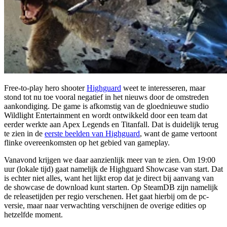
Free-to-play hero shooter
Highguard
weet te interesseren, maar
stond tot nu toe vooral negatief in het nieuws door de omstreden
aankondiging. De game is afkomstig van de gloednieuwe studio
Wildlight Entertainment en wordt ontwikkeld door een team dat
eerder werkte aan Apex Legends en Titanfall. Dat is duidelijk terug
te zien in de
eerste beelden van Highguard
, want de game vertoont
flinke overeenkomsten op het gebied van gameplay.
Vanavond krijgen we daar aanzienlijk meer van te zien. Om 19:00
uur (lokale tijd) gaat namelijk de Highguard Showcase van start. Dat
is echter niet alles, want het lijkt erop dat je direct bij aanvang van
de showcase de download kunt starten. Op SteamDB zijn namelijk
de releasetijden per regio verschenen. Het gaat hierbij om de pc-
versie, maar naar verwachting verschijnen de overige edities op
hetzelfde moment.