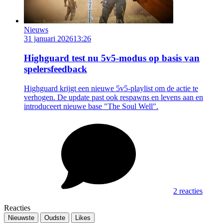
Nieuws
31 januari 2026
13:26
Highguard test nu 5v5-modus op basis van
spelersfeedback
Highguard krijgt een nieuwe 5v5-playlist om de actie te
verhogen. De update past ook respawns en levens aan en
introduceert nieuwe base "The Soul Well".
2 reacties
Reacties
Nieuwste
Oudste
Likes