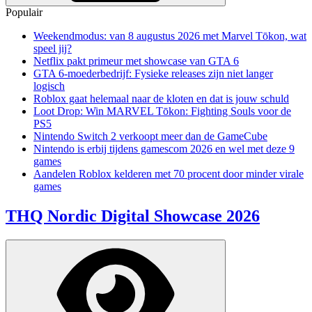
Populair
Weekendmodus: van 8 augustus 2026 met Marvel Tōkon, wat
speel jij?
Netflix pakt primeur met showcase van GTA 6
GTA 6-moederbedrijf: Fysieke releases zijn niet langer
logisch
Roblox gaat helemaal naar de kloten en dat is jouw schuld
Loot Drop: Win MARVEL Tōkon: Fighting Souls voor de
PS5
Nintendo Switch 2 verkoopt meer dan de GameCube
Nintendo is erbij tijdens gamescom 2026 en wel met deze 9
games
Aandelen Roblox kelderen met 70 procent door minder virale
games
THQ Nordic Digital Showcase 2026