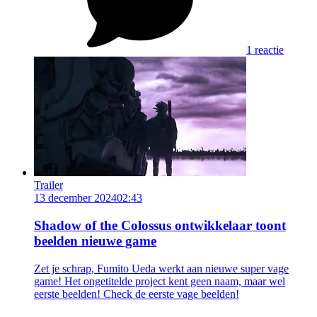
1 reactie
Trailer
13 december 2024
02:43
Shadow of the Colossus ontwikkelaar toont
beelden nieuwe game
Zet je schrap, Fumito Ueda werkt aan nieuwe super vage
game! Het ongetitelde project kent geen naam, maar wel
eerste beelden! Check de eerste vage beelden!