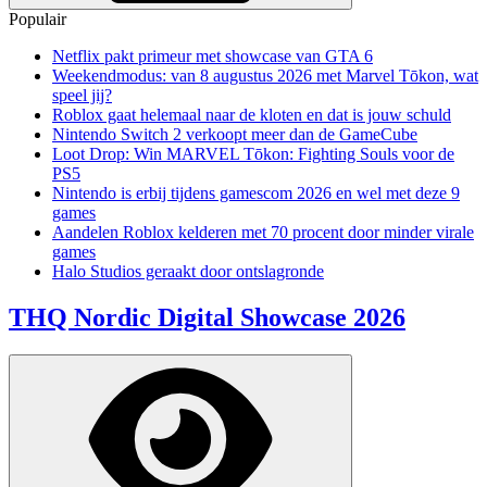
Populair
Netflix pakt primeur met showcase van GTA 6
Weekendmodus: van 8 augustus 2026 met Marvel Tōkon, wat
speel jij?
Roblox gaat helemaal naar de kloten en dat is jouw schuld
Nintendo Switch 2 verkoopt meer dan de GameCube
Loot Drop: Win MARVEL Tōkon: Fighting Souls voor de
PS5
Nintendo is erbij tijdens gamescom 2026 en wel met deze 9
games
Aandelen Roblox kelderen met 70 procent door minder virale
games
Halo Studios geraakt door ontslagronde
THQ Nordic Digital Showcase 2026