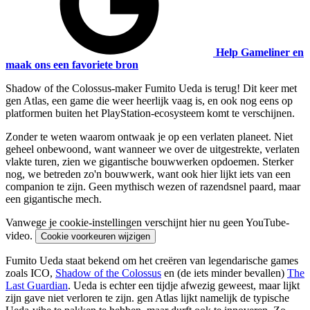
Help Gameliner en
maak ons een favoriete bron
Shadow of the Colossus-maker Fumito Ueda is terug! Dit keer met
gen Atlas, een game die weer heerlijk vaag is, en ook nog eens op
platformen buiten het PlayStation-ecosysteem komt te verschijnen.
Zonder te weten waarom ontwaak je op een verlaten planeet. Niet
geheel onbewoond, want wanneer we over de uitgestrekte, verlaten
vlakte turen, zien we gigantische bouwwerken opdoemen. Sterker
nog, we betreden zo'n bouwwerk, want ook hier lijkt iets van een
companion te zijn. Geen mythisch wezen of razendsnel paard, maar
een gigantische mech.
Vanwege je cookie-instellingen verschijnt hier nu geen YouTube-
video.
Cookie voorkeuren wijzigen
Fumito Ueda staat bekend om het creëren van legendarische games
zoals ICO,
Shadow of the Colossus
en (de iets minder bevallen)
The
Last Guardian
. Ueda is echter een tijdje afwezig geweest, maar lijkt
zijn gave niet verloren te zijn. gen Atlas lijkt namelijk de typische