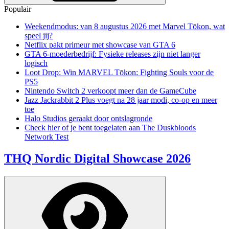
Populair
Weekendmodus: van 8 augustus 2026 met Marvel Tōkon, wat
speel jij?
Netflix pakt primeur met showcase van GTA 6
GTA 6-moederbedrijf: Fysieke releases zijn niet langer
logisch
Loot Drop: Win MARVEL Tōkon: Fighting Souls voor de
PS5
Nintendo Switch 2 verkoopt meer dan de GameCube
Jazz Jackrabbit 2 Plus voegt na 28 jaar modi, co-op en meer
toe
Halo Studios geraakt door ontslagronde
Check hier of je bent toegelaten aan The Duskbloods
Network Test
THQ Nordic Digital Showcase 2026