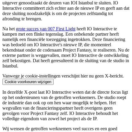
uitgever genoodzaakt de deuren van IOI Istanbul te sluiten. IO
Interactive committeert zich echter aan de nieuwe IP en geeft aan dat
deze sluiting noodzakelijk is om de projecten zelfstandig tot
afronding te brengen.
Na het
grote succes van 007 First Light
heeft IO Interactive te
kampen met een flinke tegenslag. Een onbekende partner heeft
namelijk een financiële toezegging ingetrokken. Deze financiering
was bedoeld om IO Interactive's nieuwe IP, die momenteel
bekendstaat onder de codenaam Project Fantasy, te realiseren. Nu de
externe partner is weggevallen, moet IO Interactive de ontwikkeling
zelf bekostigen. Dat heeft geresulteerd in de sluiting van de studio in
Istanbul.
Vanwege je cookie-instellingen verschijnt hier nu geen X-bericht.
Cookie voorkeuren wijzigen
In dezelfde X-post laat IO Interactive weten dat de directe focus ligt
op het ondersteunen van de getroffen werknemers. De studio roept
de industrie dan ook op om hen waar mogelijk te helpen. Het
wegvallen van de financieringspartner heeft overigens geen
gevolgen voor Project Fantasy zelf. IO Interactive behoudt het
volledige eigendom van zowel het project als de IP.
Wij wensen de getroffen werknemers veel succes en een goed