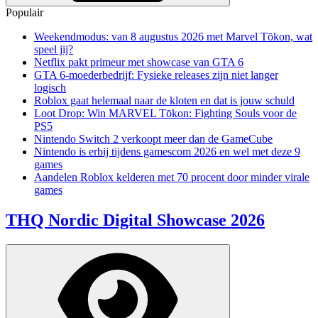
Populair
Weekendmodus: van 8 augustus 2026 met Marvel Tōkon, wat
speel jij?
Netflix pakt primeur met showcase van GTA 6
GTA 6-moederbedrijf: Fysieke releases zijn niet langer
logisch
Roblox gaat helemaal naar de kloten en dat is jouw schuld
Loot Drop: Win MARVEL Tōkon: Fighting Souls voor de
PS5
Nintendo Switch 2 verkoopt meer dan de GameCube
Nintendo is erbij tijdens gamescom 2026 en wel met deze 9
games
Aandelen Roblox kelderen met 70 procent door minder virale
games
THQ Nordic Digital Showcase 2026