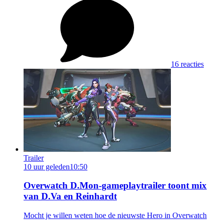
16 reacties
Trailer
10 uur geleden
10:50
Overwatch D.Mon-gameplaytrailer toont mix
van D.Va en Reinhardt
Mocht je willen weten hoe de nieuwste Hero in Overwatch