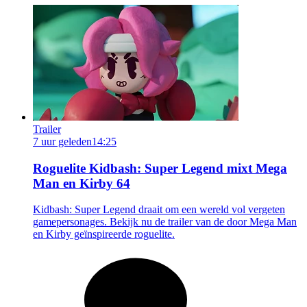
Trailer
7 uur geleden
14:25
Roguelite Kidbash: Super Legend mixt Mega
Man en Kirby 64
Kidbash: Super Legend draait om een wereld vol vergeten
gamepersonages. Bekijk nu de trailer van de door Mega Man
en Kirby geïnspireerde roguelite.