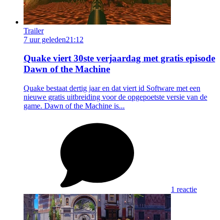
Trailer
7 uur geleden
21:12
Quake viert 30ste verjaardag met gratis episode
Dawn of the Machine
Quake bestaat dertig jaar en dat viert id Software met een
nieuwe gratis uitbreiding voor de opgepoetste versie van de
game. Dawn of the Machine is...
1 reactie