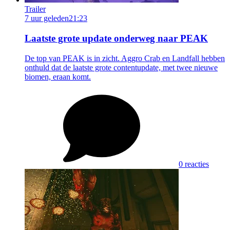
Trailer
7 uur geleden
21:23
Laatste grote update onderweg naar PEAK
De top van PEAK is in zicht. Aggro Crab en Landfall hebben
onthuld dat de laatste grote contentupdate, met twee nieuwe
biomen, eraan komt.
0 reacties