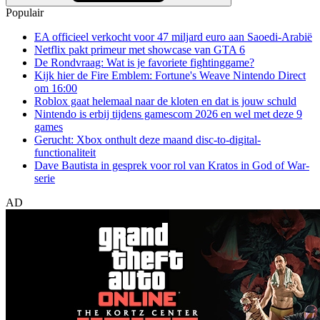
Populair
EA officieel verkocht voor 47 miljard euro aan Saoedi-Arabië
Netflix pakt primeur met showcase van GTA 6
De Rondvraag: Wat is je favoriete fightinggame?
Kijk hier de Fire Emblem: Fortune's Weave Nintendo Direct
om 16:00
Roblox gaat helemaal naar de kloten en dat is jouw schuld
Nintendo is erbij tijdens gamescom 2026 en wel met deze 9
games
Gerucht: Xbox onthult deze maand disc-to-digital-
functionaliteit
Dave Bautista in gesprek voor rol van Kratos in God of War-
serie
AD