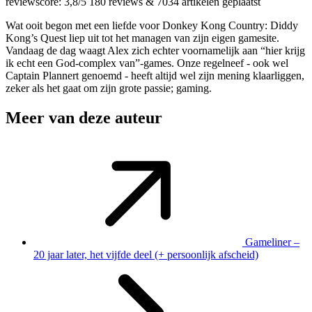
reviewscore: 3,8/5
180 reviews
&
7034 artikelen geplaatst
Wat ooit begon met een liefde voor Donkey Kong Country: Diddy
Kong’s Quest liep uit tot het managen van zijn eigen gamesite.
Vandaag de dag waagt Alex zich echter voornamelijk aan “hier krijg
ik echt een God-complex van”-games. Onze regelneef - ook wel
Captain Plannert genoemd - heeft altijd wel zijn mening klaarliggen,
zeker als het gaat om zijn grote passie; gaming.
Meer van deze auteur
Gameliner –
20 jaar later, het vijfde deel (+ persoonlijk afscheid)