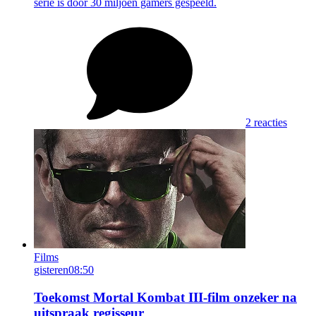
serie is door 30 miljoen gamers gespeeld.
2 reacties
Films
gisteren
08:50
Toekomst Mortal Kombat III-film onzeker na
uitspraak regisseur