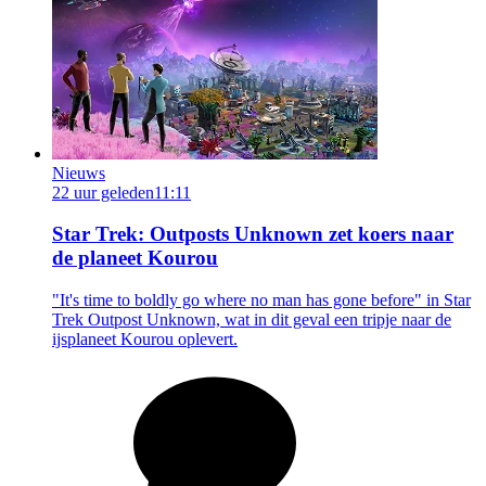
Nieuws
22 uur geleden
11:11
Star Trek: Outposts Unknown zet koers naar
de planeet Kourou
"It's time to boldly go where no man has gone before" in Star
Trek Outpost Unknown, wat in dit geval een tripje naar de
ijsplaneet Kourou oplevert.