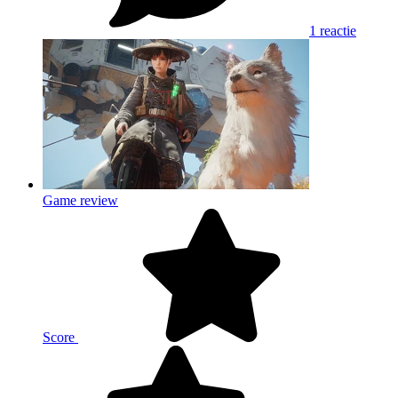
1 reactie
Game review
Score