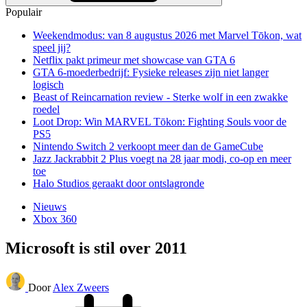
Populair
Weekendmodus: van 8 augustus 2026 met Marvel Tōkon, wat
speel jij?
Netflix pakt primeur met showcase van GTA 6
GTA 6-moederbedrijf: Fysieke releases zijn niet langer
logisch
Beast of Reincarnation review - Sterke wolf in een zwakke
roedel
Loot Drop: Win MARVEL Tōkon: Fighting Souls voor de
PS5
Nintendo Switch 2 verkoopt meer dan de GameCube
Jazz Jackrabbit 2 Plus voegt na 28 jaar modi, co-op en meer
toe
Halo Studios geraakt door ontslagronde
Nieuws
Xbox 360
Microsoft is stil over 2011
Door
Alex Zweers