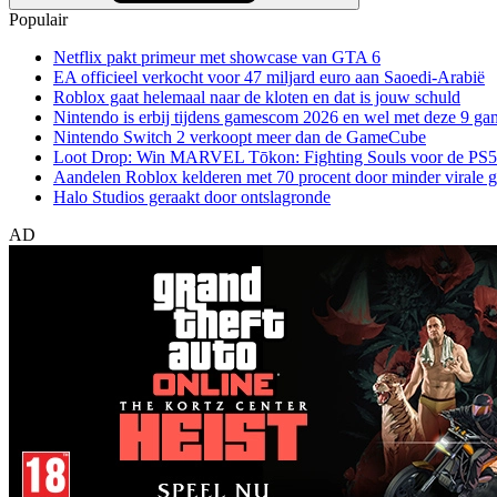
Populair
Netflix pakt primeur met showcase van GTA 6
EA officieel verkocht voor 47 miljard euro aan Saoedi-Arabië
Roblox gaat helemaal naar de kloten en dat is jouw schuld
Nintendo is erbij tijdens gamescom 2026 en wel met deze 9 ga
Nintendo Switch 2 verkoopt meer dan de GameCube
Loot Drop: Win MARVEL Tōkon: Fighting Souls voor de PS5
Aandelen Roblox kelderen met 70 procent door minder virale 
Halo Studios geraakt door ontslagronde
AD