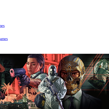
mes
games