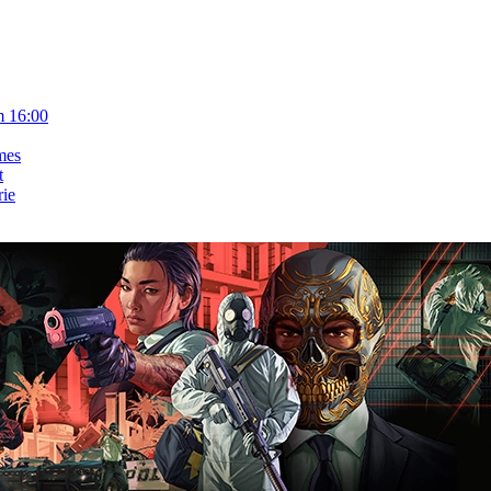
m 16:00
mes
t
rie