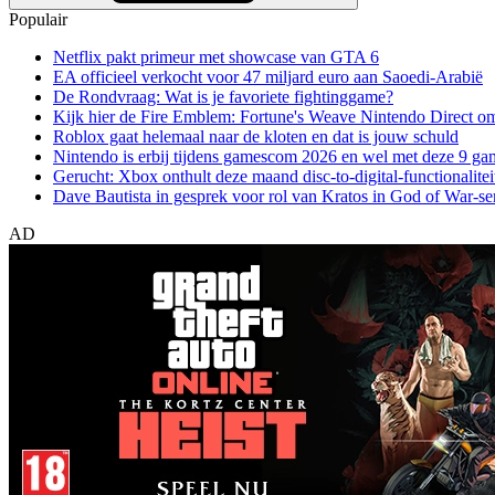
Populair
Netflix pakt primeur met showcase van GTA 6
EA officieel verkocht voor 47 miljard euro aan Saoedi-Arabië
De Rondvraag: Wat is je favoriete fightinggame?
Kijk hier de Fire Emblem: Fortune's Weave Nintendo Direct o
Roblox gaat helemaal naar de kloten en dat is jouw schuld
Nintendo is erbij tijdens gamescom 2026 en wel met deze 9 ga
Gerucht: Xbox onthult deze maand disc-to-digital-functionalitei
Dave Bautista in gesprek voor rol van Kratos in God of War-se
AD