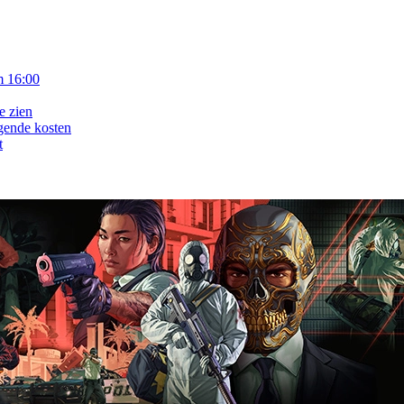
m 16:00
e zien
gende kosten
t