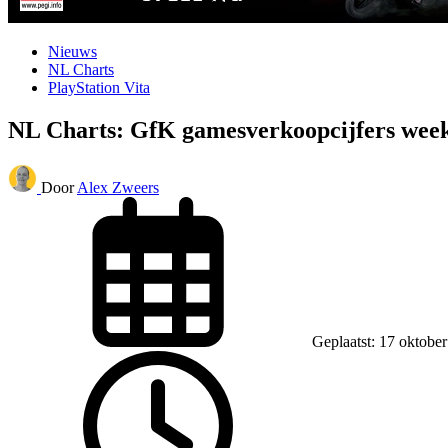
Nieuws
NL Charts
PlayStation Vita
NL Charts: GfK gamesverkoopcijfers week
Door
Alex Zweers
Geplaatst: 17 oktobe