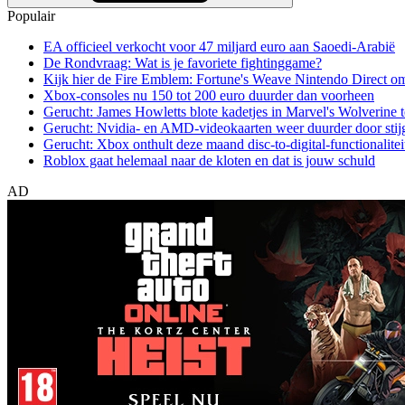
Populair
EA officieel verkocht voor 47 miljard euro aan Saoedi-Arabië
De Rondvraag: Wat is je favoriete fightinggame?
Kijk hier de Fire Emblem: Fortune's Weave Nintendo Direct o
Xbox-consoles nu 150 tot 200 euro duurder dan voorheen
Gerucht: James Howletts blote kadetjes in Marvel's Wolverine t
Gerucht: Nvidia- en AMD-videokaarten weer duurder door stij
Gerucht: Xbox onthult deze maand disc-to-digital-functionalitei
Roblox gaat helemaal naar de kloten en dat is jouw schuld
AD