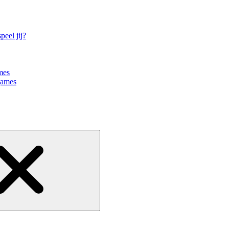
eel jij?
mes
games