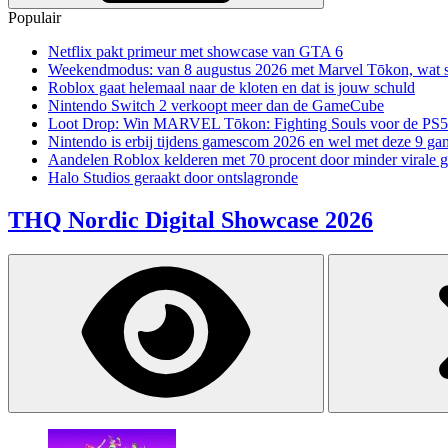
Populair
Netflix pakt primeur met showcase van GTA 6
Weekendmodus: van 8 augustus 2026 met Marvel Tōkon, wat sp
Roblox gaat helemaal naar de kloten en dat is jouw schuld
Nintendo Switch 2 verkoopt meer dan de GameCube
Loot Drop: Win MARVEL Tōkon: Fighting Souls voor de PS5
Nintendo is erbij tijdens gamescom 2026 en wel met deze 9 ga
Aandelen Roblox kelderen met 70 procent door minder virale 
Halo Studios geraakt door ontslagronde
THQ Nordic Digital Showcase 2026