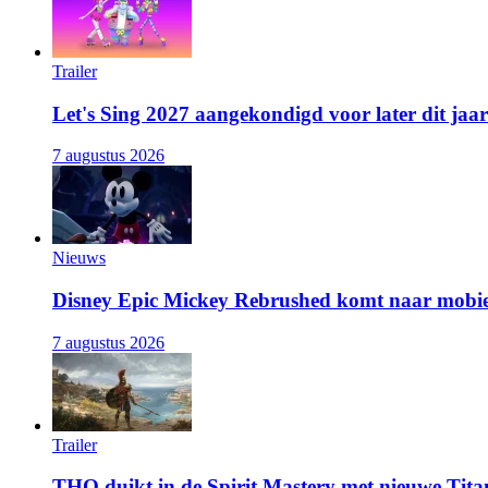
Trailer
Let's Sing 2027 aangekondigd voor later dit jaar
7 augustus 2026
Nieuws
Disney Epic Mickey Rebrushed komt naar mobie
7 augustus 2026
Trailer
THQ duikt in de Spirit Mastery met nieuwe Titan